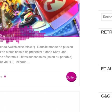
RETR
Switch !
endo Switch cette fois ci :) Dans le monde de plus en
 l’on a plus besoin de présenter : Mario Kart ! Une
ec désormais 9 titres sur consoles (salon ou portable)
e vieux :( Ici nous ...
ET AU
re :
0
Suite...
G&G 