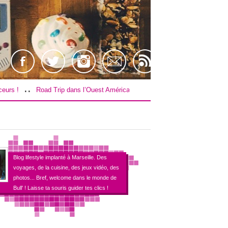
..
 Trip dans l’Ouest Américain : Le budget !
[TEST] Farpoint sur PS4 / V
Blog lifestyle implanté à Marseille. Des
voyages, de la cuisine, des jeux vidéo, des
photos... Bref, welcome dans le monde de
Bull' ! Laisse ta souris guider tes clics !