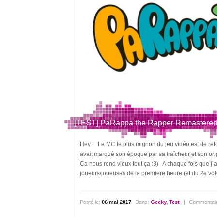
[TEST] PaRappa the Rapper Remastered
Hey ! Le MC le plus mignon du jeu vidéo est de reto
avait marqué son époque par sa fraîcheur et son origi
Ca nous rend vieux tout ça :3) A chaque fois que j
joueurs/joueuses de la première heure (et du 2e volet
Posté le:
06 mai 2017
Dans:
Geeky
,
Test
|
Commentair