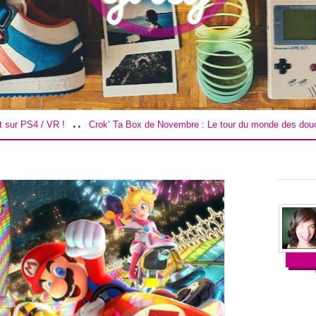
..
..
Crok’ Ta Box de Novembre : Le tour du monde des douceurs !
Road