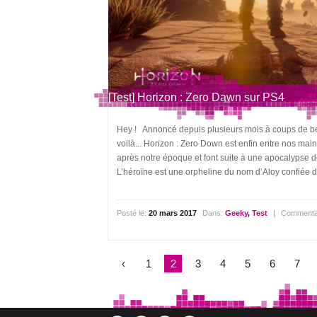
[Test] Horizon : Zero Dawn sur PS4
Hey ! Annoncé depuis plusieurs mois à coups de bel
voilà... Horizon : Zero Down est enfin entre nos ma
après notre époque et font suite à une apocalypse d
L’héroïne est une orpheline du nom d’Aloy confiée dè
Posté le:
20 mars 2017
Dans:
Geeky
,
Test
|
Commenta
‹
1
2
3
4
5
6
7