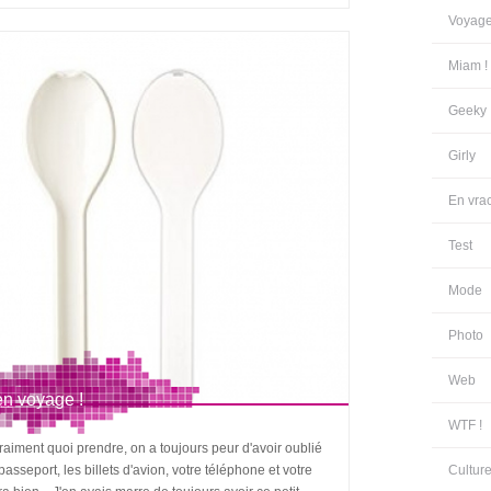
Voyag
Miam !
Geeky
Girly
En vra
Test
Mode
Photo
Web
en voyage !
WTF !
aiment quoi prendre, on a toujours peur d'avoir oublié
sseport, les billets d'avion, votre téléphone et votre
Cultur