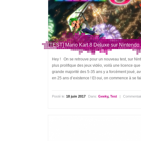
[TEST] Mario Kart 8 Deluxe sur Nintendo 
Hey ! On se retrouve pour un nouveau test, sur Nint
plus prolifique des jeux vidéo, voilà une licence que
grande majorité des 5-35 ans y a forcément joué, av
en 25 ans d’existence ! Et oui, on commence à se fair
Posté le:
18 juin 2017
Dans:
Geeky
,
Test
|
Commentai