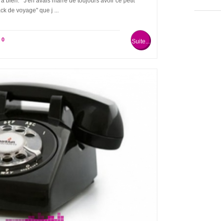
ra bien. J'en avais marre de toujours avoir ce petit
pack de voyage" que j ...
:
0
Suite...