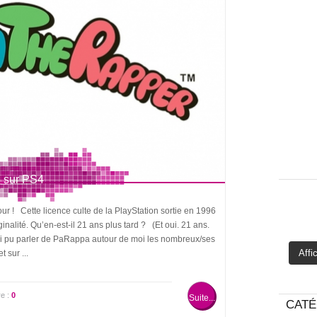
 sur PS4
ur ! Cette licence culte de la PlayStation sortie en 1996
nalité. Qu’en-est-il 21 ans plus tard ? (Et oui. 21 ans.
’ai pu parler de PaRappa autour de moi les nombreux/ses
Affi
 sur ...
e :
0
Suite...
CATÉ