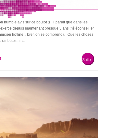
on humble avis sur ce boulot ;) Il parait que dans les
 j'exerce depuis maintenant presque 3 ans : téléconseiller
echnicien hotline... bref, on se comprend). Que les choses
embêter... mai ...
6
Suite...