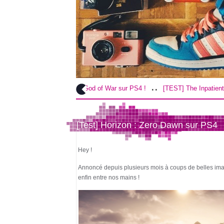
..
..
EST] God of War sur PS4 !
[TEST] The Inpatient sur PS4 / VR !
Cr
[Test] Horizon : Zero Dawn sur PS4
Hey !
Annoncé depuis plusieurs mois à coups de belles imag
enfin entre nos mains !