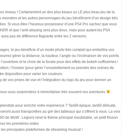
os niveau ! Certainement un des plus beaux ou LE plus beau jeu de la
s monstres et les autres personnages du jeu bénéficient d’un design très
isées. Si vous êtes l’heureux possesseur d’une PS4 Pro sachez que vous
HDR et que l’anti-aliasing sera plus doux, mais pour autant les PS4
y aura pas de différence flagrante entre les 2 versions.
mages, le jeu bénéficie d’un mode photo très complet qui embellira vos
urrez gérer la distance, la hauteur, l’angle ou l’inclinaison de vos points
ouverture et le choix de la focale pour des effets de bokeh ouffissimes !
sition, l’horaire (pour gérer l’ensoleillement ou prendre des scènes de
otre disposition pour varier les couleurs.
loy de vos prises de vue et l’intégration du logo du jeu pour donner un
vous vous surprendrez à immortaliser très souvent vos aventures
endide pour enrichir votre expérience ? Tantôt épique, tantôt délicate,
 seront aussi transportées au gré des tableaux qui s’offrent à vous. La voix
O de WoW : Legion) rend le thème principal inoubliable, un petit frisson
rez les premières notes
les principales plateformes de streaming musical !