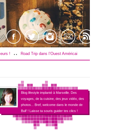
..
ans l’Ouest Américain : Le budget !
[TEST] Farpoint sur PS4 / VR !
Blog lifestyle implanté à Marseille. Des
voyages, de la cuisine, des jeux vidéo, des
photos... Bref, welcome dans le monde de
Bull' ! Laisse ta souris guider tes clics !