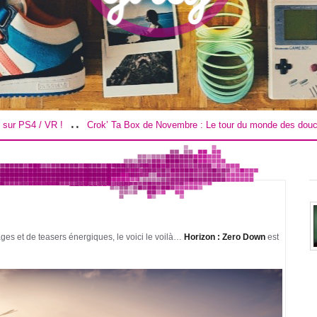
..
ok’ Ta Box de Novembre : Le tour du monde des douceurs !
Road Trip d
es et de teasers énergiques, le voici le voilà…
Horizon : Zero Down
est