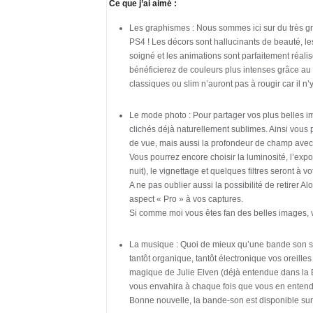
Ce que j’ai aimé :
Les graphismes : Nous sommes ici sur du très gr
PS4 ! Les décors sont hallucinants de beauté, le
soigné et les animations sont parfaitement réal
bénéficierez de couleurs plus intenses grâce au 
classiques ou slim n’auront pas à rougir car il n’
Le mode photo : Pour partager vos plus belles i
clichés déjà naturellement sublimes. Ainsi vous po
de vue, mais aussi la profondeur de champ avec l’
Vous pourrez encore choisir la luminosité, l’expo
nuit), le vignettage et quelques filtres seront à v
A ne pas oublier aussi la possibilité de retirer A
aspect « Pro » à vos captures.
Si comme moi vous êtes fan des belles images, 
La musique : Quoi de mieux qu’une bande son spl
tantôt organique, tantôt électronique vos oreilles
magique de Julie Elven (déjà entendue dans la B
vous envahira à chaque fois que vous en entend
Bonne nouvelle, la bande-son est disponible sur 