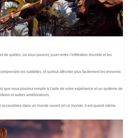
 de quêtes, où vous pourrez jouer entre l’infiltration discrète et les
comprendre les subtilités, et surtout affronter plus facilement les ennemis
ès) que vous pourrez remplir à l’aide de votre expérience et un système de
potions et autres améliorations.
si accessibles dans un monde ouvert (et ce monde, il est quand même