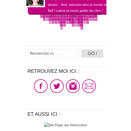
photos... Bref, welcome dans le monde de
Bull' ! Laisse ta souris guider tes clics !
RETROUVEZ MOI ICI :
ET AUSSI ICI :