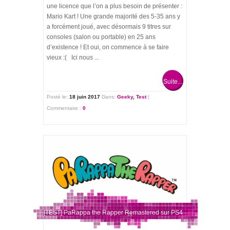
une licence que l’on a plus besoin de présenter :
Mario Kart ! Une grande majorité des 5-35 ans y
a forcément joué, avec désormais 9 titres sur
consoles (salon ou portable) en 25 ans
d’existence ! Et oui, on commence à se faire
vieux :( Ici nous ...
Suite...
Posté le:
18 juin 2017
Dans:
Geeky
,
Test
|
Commentaire :
0
[TEST] PaRappa the Rapper Remastered sur PS4