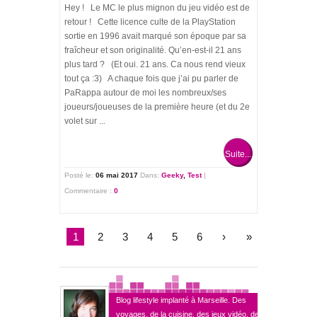
Hey ! Le MC le plus mignon du jeu vidéo est de
retour ! Cette licence culte de la PlayStation
sortie en 1996 avait marqué son époque par sa
fraîcheur et son originalité. Qu’en-est-il 21 ans
plus tard ? (Et oui. 21 ans. Ca nous rend vieux
tout ça :3) A chaque fois que j’ai pu parler de
PaRappa autour de moi les nombreux/ses
joueurs/joueuses de la première heure (et du 2e
volet sur ...
Suite...
Posté le:
06 mai 2017
Dans:
Geeky
,
Test
|
Commentaire :
0
1
2
3
4
5
6
›
»
Blog lifestyle implanté à Marseille. Des
voyages, de la cuisine, des jeux vidéo, des