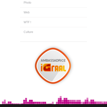
Photo
Web
WTF !
Culture