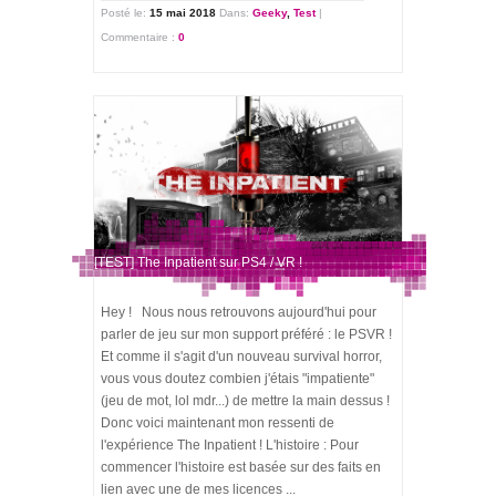
Posté le:
15 mai 2018
Dans:
Geeky
,
Test
|
Commentaire :
0
[TEST] The Inpatient sur PS4 / VR !
Hey ! Nous nous retrouvons aujourd'hui pour
parler de jeu sur mon support préféré : le PSVR !
Et comme il s'agit d'un nouveau survival horror,
vous vous doutez combien j'étais "impatiente"
(jeu de mot, lol mdr...) de mettre la main dessus !
Donc voici maintenant mon ressenti de
l'expérience The Inpatient ! L'histoire : Pour
commencer l'histoire est basée sur des faits en
lien avec une de mes licences ...