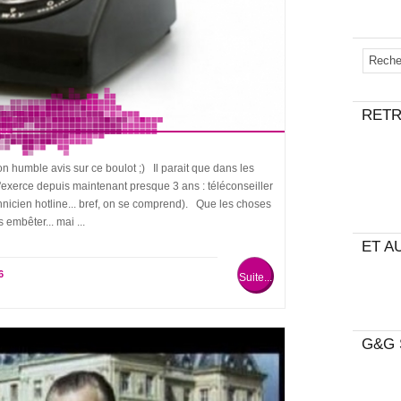
RETR
on humble avis sur ce boulot ;) Il parait que dans les
 j'exerce depuis maintenant presque 3 ans : téléconseiller
echnicien hotline... bref, on se comprend). Que les choses
embêter... mai ...
ET AU
6
Suite...
G&G 