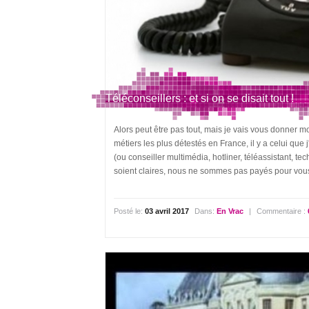
Téléconseillers : et si on se disait tout !
Alors peut être pas tout, mais je vais vous donner m
métiers les plus détestés en France, il y a celui que
(ou conseiller multimédia, hotliner, téléassistant, t
soient claires, nous ne sommes pas payés pour vous 
Posté le:
03 avril 2017
Dans:
En Vrac
|
Commentaire :