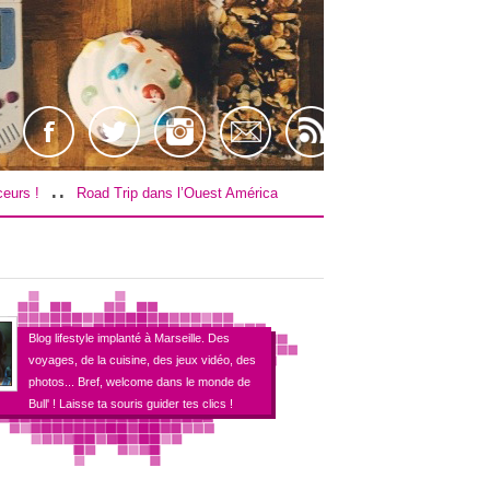
..
 Trip dans l’Ouest Américain : Le budget !
[TEST] Farpoint sur PS4 / V
Blog lifestyle implanté à Marseille. Des
voyages, de la cuisine, des jeux vidéo, des
photos... Bref, welcome dans le monde de
Bull' ! Laisse ta souris guider tes clics !