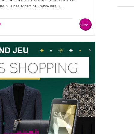
ros (YOUHOUUUUUU) ! GET (et son fameux GET 27)
 plus beaux bars de France (si si!) ...
0
Suite...