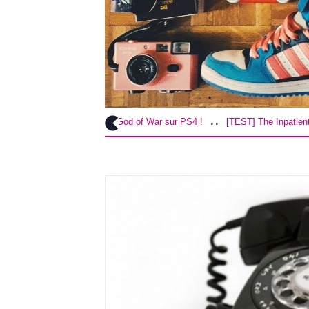
..
..
[TEST] God of War sur PS4 !
[TEST] The Inpatient sur PS4 / VR !