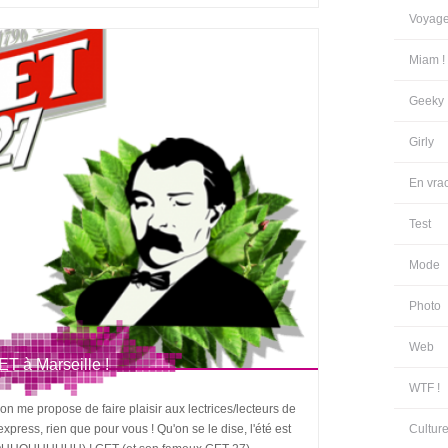
Voyag
Miam !
Geeky
Girly
En vra
Test
Mode
Photo
Web
T à Marseille !
WTF !
 on me propose de faire plaisir aux lectrices/lecteurs de
xpress, rien que pour vous ! Qu'on se le dise, l'été est
Cultur