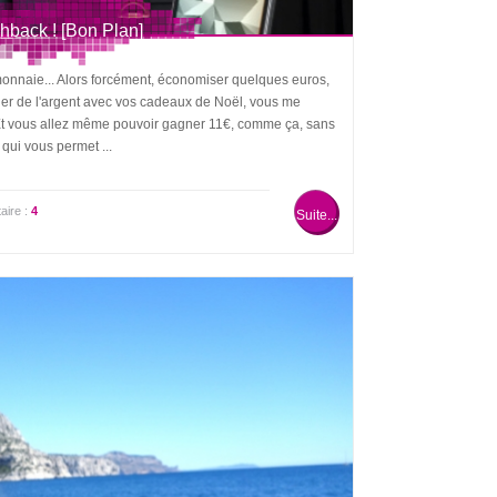
hback ! [Bon Plan]
-monnaie... Alors forcément, économiser quelques euros,
ner de l'argent avec vos cadeaux de Noël, vous me
 (Et vous allez même pouvoir gagner 11€, comme ça, sans
qui vous permet ...
ire :
4
Suite...