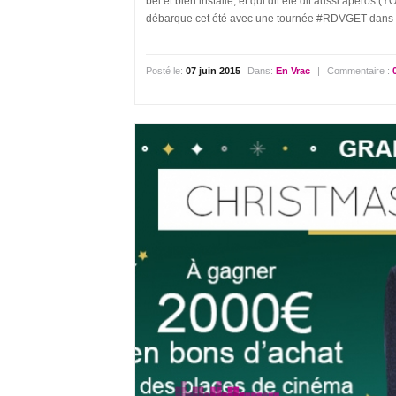
bel et bien installé, et qui dit été dit aussi apé
débarque cet été avec une tournée #RDVGET dans les
Posté le:
07 juin 2015
Dans:
En Vrac
|
Commentaire :