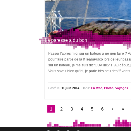
La paresse a du bon !
Passer l'après midi sur un bateau à ne rien faire 
pour faire partie de la #TeamPulco lors de leur pas
sur un bateau, je me suis dit "OUAIIIIIS" ! Au début,
Vous savez bien qu'ici, je parle très peu des "évents 
Posté le:
11 juin 2014
Dans:
En Vrac
,
Photo
,
Voyages
1
2
3
4
5
6
›
»