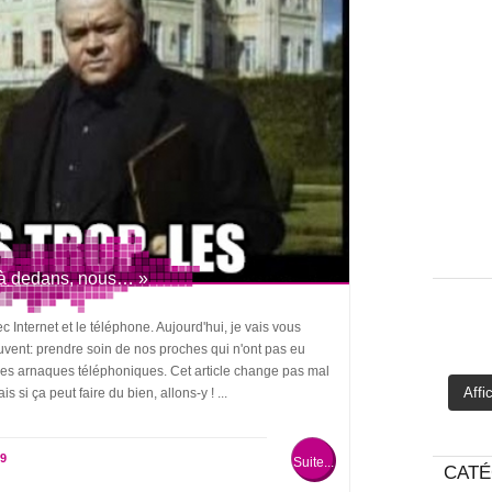
là dedans, nous… »
 Internet et le téléphone. Aujourd'hui, je vais vous
souvent: prendre soin de nos proches qui n'ont pas eu
 les arnaques téléphoniques. Cet article change pas mal
Affi
 si ça peut faire du bien, allons-y ! ...
:
9
Suite...
CATÉ