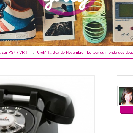
..
..
Crok’ Ta Box de Novembre : Le tour du monde des douceurs !
Road