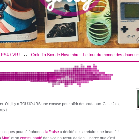
.
..
Crok’ Ta Box de Novembre : Le tour du monde des douceurs !
Road T
ter. Ok, il y a TOUJOURS une excuse pour offrir des cadeaux. Cette fois,
aux !
 de coques pour téléphones,
laFraise
a décidé de se refaire une beauté !
on
Mag’
et sa
communauté
dans ce nouveau design… parce que c’est