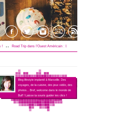
..
rip dans l’Ouest Américain : Le budget !
[TEST] Farpoint sur PS4 / VR !
Blog lifestyle implanté à Marseille. Des
voyages, de la cuisine, des jeux vidéo, des
photos... Bref, welcome dans le monde de
Bull' ! Laisse ta souris guider tes clics !