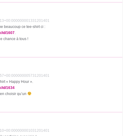
36:13+00:000000001331201401
ime beaucoup ce tee-shirt ci :
x/id/1607
.
e chance à tous !
41:57+00:000000005731201401
hirt « Happy Hour ».
x/id/1634
’en choisir qu’un
34:10+00:000000001031201401