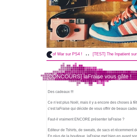
.
..
.
[TEST] God of War sur PS4 !
[TEST] The Inpatient sur PS4 / VR !
[CONCOURS] laFraise vous gâte !
Des cadeaux !!!
Ce n’est plus Noël, mais il y a encore des choses à fê
c’est laFraise qui décide de vous offrir de beaux cade
Faut-il vraiment ENCORE présenter laFraise ?
Editeur de Tshirts, de sweats, de sacs et récemment
En plus de la boutique, laFraise met bien en avant s