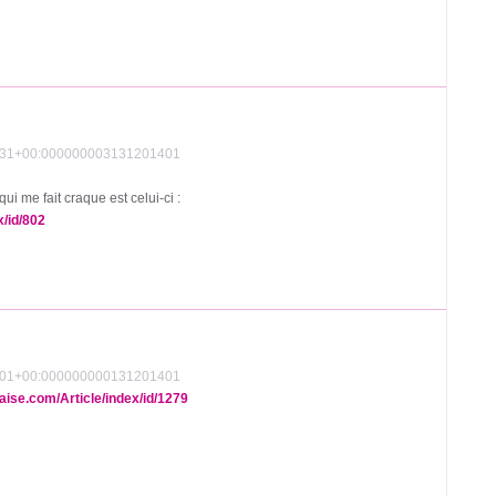
20:31+00:000000003131201401
 qui me fait craque est celui-ci :
x/id/802
34:01+00:000000000131201401
raise.com/Article/index/id/1279