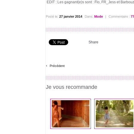
EDIT : Les gagnant(e)s sont : Flo, FR_Jess et Barbouze
Posté le:
27 janvier 2014
Dans:
Mode
|
Commentaire :
7
Share
‹
Précédent
Je vous recommande