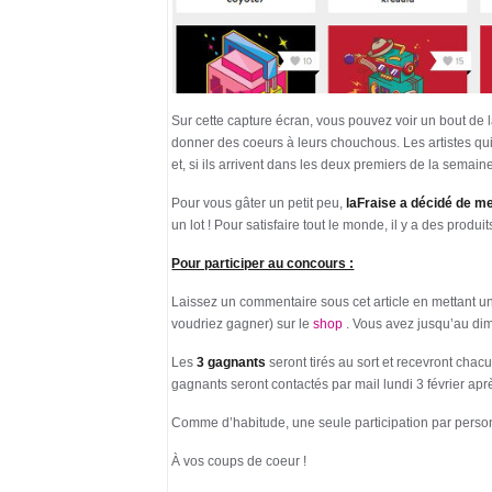
Sur cette capture écran, vous pouvez voir un bout de l
donner des coeurs à leurs chouchous. Les artistes qui 
et, si ils arrivent dans les deux premiers de la semain
Pour vous gâter un petit peu,
laFraise a décidé de me
un lot ! Pour satisfaire tout le monde, il y a des prod
Pour participer au concours :
Laissez un commentaire sous cet article en mettant un
voudriez gagner) sur le
shop
. Vous avez jusqu’au dim
Les
3 gagnants
seront tirés au sort et recevront chacun
gagnants seront contactés par mail lundi 3 février aprè
Comme d’habitude, une seule participation par pers
À vos coups de coeur !