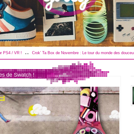
..
Crok’ Ta Box de Novembre : Le tour du monde des douceurs !
Road Tr
es de Swatch !