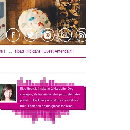
..
ip dans l’Ouest Américain : Le budget !
[TEST] Farpoint sur PS4 / VR !
Blog lifestyle implanté à Marseille. Des
voyages, de la cuisine, des jeux vidéo, des
photos... Bref, welcome dans le monde de
Bull' ! Laisse ta souris guider tes clics !