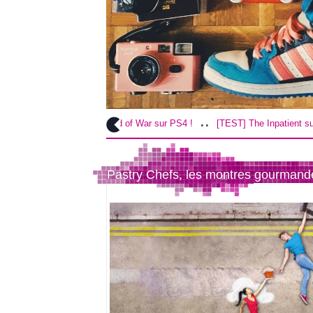
..
..
[TEST] God of War sur PS4 !
[TEST] The Inpatient sur PS4 / VR !
Pastry Chefs, les montres gourmand