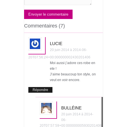
Envoyer le commentaire
Commentaires (7)
LUCIE
20 juin 2014 à 2014-06-
20T07:56:24+00:000000002430201406
Moi aussi j’adore ces robe en
ete !
J’aime beaucoup ton style, on
veut en voir encore.
Répondre
BULLÉINE
20 juin 2014 à 2014-
06-
20T07:57:59+00:000000005930201406