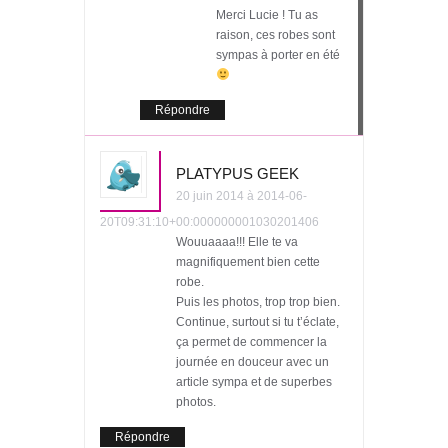
Merci Lucie ! Tu as
raison, ces robes sont
sympas à porter en été
Répondre
PLATYPUS GEEK
20 juin 2014 à 2014-06-
20T09:31:10+00:000000001030201406
Wouuaaaa!!! Elle te va
magnifiquement bien cette
robe.
Puis les photos, trop trop bien.
Continue, surtout si tu t’éclate,
ça permet de commencer la
journée en douceur avec un
article sympa et de superbes
photos.
Répondre