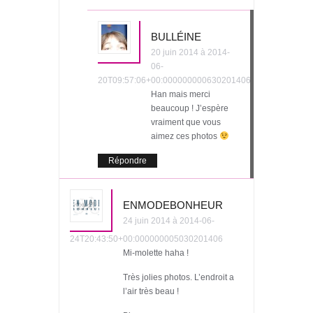
BULLÉINE
20 juin 2014 à 2014-
06-
20T09:57:06+00:000000000630201406
Han mais merci
beaucoup ! J’espère
vraiment que vous
aimez ces photos
Répondre
ENMODEBONHEUR
24 juin 2014 à 2014-06-
24T20:43:50+00:000000005030201406
Mi-molette haha !
Très jolies photos. L’endroit a
l’air très beau !