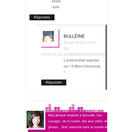
Bises,
Julie
Répondre
BULLÉINE
24 juin 2014 à 2014-
06-
24T21:01:31+00:000000003130201406
L’endroit était superbe
oui <3 Merci beaucoup
!
Répondre
Blog lifestyle implanté à Marseille. Des
voyages, de la cuisine, des jeux vidéo, des
photos... Bref, welcome dans le monde de