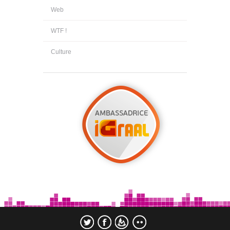
Web
WTF !
Culture