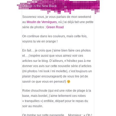
Orange is the New Black
Souvenez vous, je vous parlais de mon weekend
au
Moulin de Vernègues
, où j’ai déjà fait une petite
série de photos :
Green Road
On continue dans les couleurs, mais cette fois,
voyons la vie en orange !
En fait… je crois que j’aime bien faire ces photos
et… j’espère aussi que vous aimez voir ces
articles sur le blog. D’ailleurs, n’hésitez pas à me
donner vos avis sur cette nouvelle série d’articles
(mi photos / mi look / mi molette), c’est toujours un
plaisir (hyper encourageant) de vous lire (et de
savoir ce que vous en pensez!)
Robe chouchoute (qui est une robe de plage à la
base, mais bordel, j’aime tellement ces robes
« tranquilles ») enfilée, départ pour le repas du
soir au moulin.
On tombe sur cette passerelle… Monsieur : « Oh !