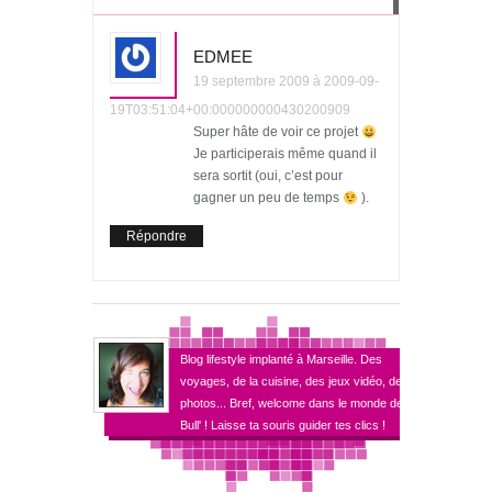
EDMEE
19 septembre 2009 à 2009-09-
19T03:51:04+00:000000000430200909
Super hâte de voir ce projet
Je participerais même quand il
sera sortit (oui, c’est pour
gagner un peu de temps
).
Répondre
Blog lifestyle implanté à Marseille. Des
voyages, de la cuisine, des jeux vidéo, des
photos... Bref, welcome dans le monde de
Bull' ! Laisse ta souris guider tes clics !