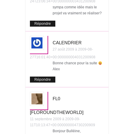
24T23:06:34+00:000000003431200908
sympa comme idée mais le
projet va vraiment se réaliser?
Répondre
CALENDRIER
27 août 2009 à 2009-08-
27T16:01:40+00:000000004031200908
Bonne chance pour la suite
Alex
Répondre
FL0
[FLOROUNDTHEWORLD]
11 septembre 2009 à 2009-09-
11T10:13:47+00:000000004730200909
Bonjour Bulléine,