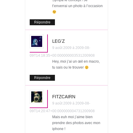
Sympa le concept ! Je
t’enverrai un photo à l’occasion
Répondre
LEG'Z
9 août 2009 à 2009-08-
09T14:18:35+00:000000003531200908
Hey, moi j’ai un œil en macro,
tu sais ou le trouver
Répondre
FITZCAIRN
9 août 2009 à 2009-08-
09T14:20:47+00:000000004731200908
Mais euh moi j’aime bien
prendre des photos avec mon
iphone !