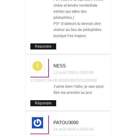
chère et tendre nombriliste
exhibo qui attire des
pédophiles.)
PS² :d’ailleurs tu devrais dire
violeur au lieu de pédophiles
puisque t’es majeur.
Répondre
NESS
12 août 2009 à 2009-08-
12T09:07:29+00:000000002931200908
J’aime bien l’idée, je vais peut-
être me prendre au jeu!
Répondre
PATOU3000
24 août 2009 à 2009-08-