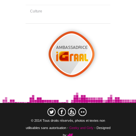
Culture
© 2014 Tous droits réservés, photos et textes non
utilisables sans autorisation -
Geeky and Girly
- Designed
by