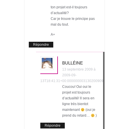
ton projet est-il toujours
d’actualité?
Car je trouve le principe pas
mal du tout.
A+
Répondre
BULLÉINE
13 septembre 2009 à
2009-09-
13T18:41:31+00:000000003130200909
Coucou! Oui oui le
projet est toujours
d’actualité! Il sera en
ligne très bientot
maintenant
(oui je
prend du retard…
)
Répondre