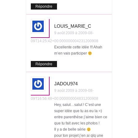
Répondre
LOUIS_MARIE_C
9 août 2009 à 2009-08-
09T14:25:42+00:000000004231200908
Excellente cette idée !!! Ahah
m’en vais participer
Répondre
JADOU974
9 août 2009 à 2009-08-
09T16:56:48+00:000000004831200908
Hey, salut…salut ! C’est une
super idée que tu as eu la =)
entre parenthèse j’aime bien ce
que tu fait avec les photos !
Il y a de belle série
pour ton projet j’en ai qlq une