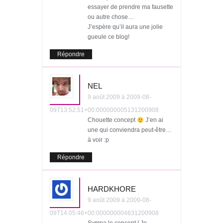
essayer de prendre ma fausette
ou autre chose…
J’espère qu’il aura une jolie
gueule ce blog!
Répondre
NEL
9 août 2009 à 2009-08-
09T13:52:51+00:000000005131200908
Chouette concept
J’en ai
une qui conviendra peut-être…
à voir :p
Répondre
HARDKHORE
9 août 2009 à 2009-08-
09T14:05:46+00:000000004631200908