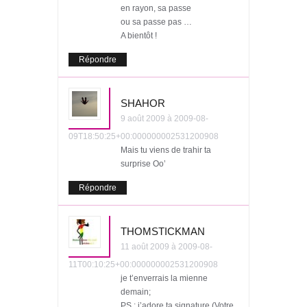
en rayon, sa passe
ou sa passe pas …
A bientôt !
Répondre
SHAHOR
9 août 2009 à 2009-08-
09T18:50:25+00:000000002531200908
Mais tu viens de trahir ta
surprise Oo’
Répondre
THOMSTICKMAN
11 août 2009 à 2009-08-
11T00:10:25+00:000000002531200908
je t’enverrais la mienne
demain;
PS : j’adore ta signature (Votre