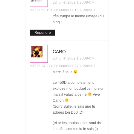
22 juillet 2009 à 2009-07-
22T17:59:15+00:000000001531200907
très sympa le thème (image) du
blog !
Répondre
CARO
23 juillet 2009 à 2009-07-
23T15:24:27+00:000000002731200907
Merci à tous
Le 450D a complètement
explosé mon budget ce mois-ci
mais il valait la peine
Vive
Canon
(Sorry Bulle, je sais que tu
adores ton D60 :D)
(et pr les photos, elles sont ds
ta boîte, comme tu le sais :))