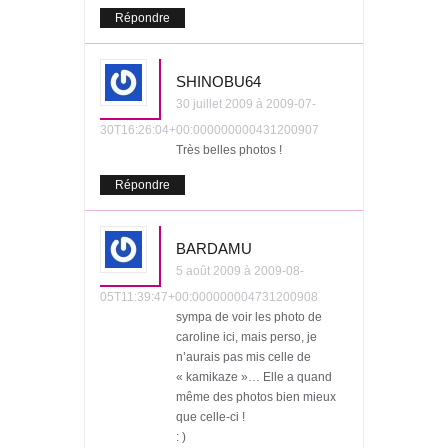
Répondre
SHINOBU64
30 juillet 2009 à 2009-07-
30T16:26:04+00:000000000431200907
Très belles photos !
Répondre
BARDAMU
5 août 2009 à 2009-08-
05T11:39:47+00:000000004731200908
sympa de voir les photo de
caroline ici, mais perso, je
n’aurais pas mis celle de
« kamikaze »… Elle a quand
même des photos bien mieux
que celle-ci !
: )