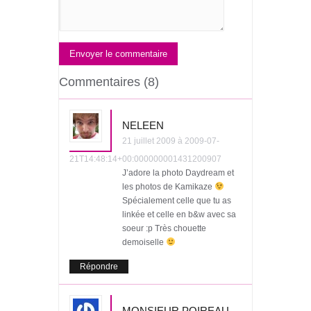
Envoyer le commentaire
Commentaires (8)
NELEEN
21 juillet 2009 à 2009-07-
21T14:48:14+00:000000001431200907
J’adore la photo Daydream et
les photos de Kamikaze
Spécialement celle que tu as
linkée et celle en b&w avec sa
soeur :p Très chouette
demoiselle
Répondre
MONSIEUR POIREAU