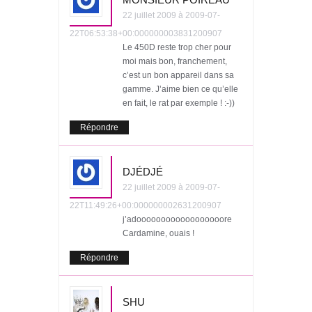
22 juillet 2009 à 2009-07-
22T06:53:38+00:000000003831200907
Le 450D reste trop cher pour
moi mais bon, franchement,
c’est un bon appareil dans sa
gamme. J’aime bien ce qu’elle
en fait, le rat par exemple ! :-))
Répondre
DJÉDJÉ
22 juillet 2009 à 2009-07-
22T11:49:26+00:000000002631200907
j’adoooooooooooooooooore
Cardamine, ouais !
Répondre
SHU