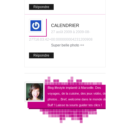
Répondre
CALENDRIER
27 août 2009 à 2009-08-
27T16:03:42+00:000000004231200908
Super belle photo ++
Répondre
Blog lifestyle implanté à Marseille. Des
voyages, de la cuisine, des jeux vidéo, des
photos... Bref, welcome dans le monde de
Bull' ! Laisse ta souris guider tes clics !