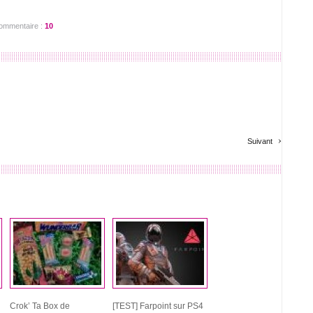
ommentaire :
10
›
Suivant
Crok’ Ta Box de
[TEST] Farpoint sur PS4