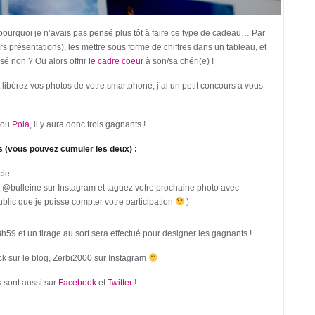
pourquoi je n’avais pas pensé plus tôt à faire ce type de cadeau… Par
présentations), les mettre sous forme de chiffres dans un tableau, et
isé non ? Ou alors offrir
le cadre coeur
à son/sa chéri(e) !
 libérez vos photos de votre smartphone, j’ai un petit concours à vous
ou
Pola
, il y aura donc trois gagnants !
ts (vous pouvez cumuler les deux) :
le.
 @bulleine sur Instagram et taguez votre prochaine photo avec
ublic que je puisse compter votre participation
)
59 et un tirage au sort sera effectué pour designer les gagnants !
k sur le blog, Zerbi2000 sur Instagram
ls sont aussi sur
Facebook
et
Twitter
!