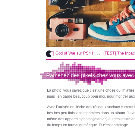
.
..
.
[TEST] God of War sur PS4 !
[TEST] The Inpatient sur PS4 / VR !
Ramenez des pixels chez vous avec P
La photo, vous savez que c’est une chose qui m’attir
mais j’en garde beaucoup pour moi, pour montrer aux 
Avec l’arrivée en flèche des réseaux sociaux comme
très très peu finissent imprimées dans un album. J’av
même des appareils photos jetables) ou des instantan
du temps en format numérique. Et c’est dommage.