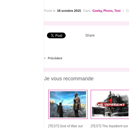
Posté le:
18 octobre 2015
Dans:
Geeky
,
Photo
,
Test
|
C
Share
‹
Précédent
Je vous recommande
[TEST] God of War sur
[TEST] The Inpatient sur