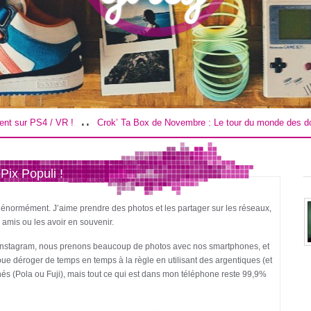
.
..
Crok’ Ta Box de Novembre : Le tour du monde des douceurs !
Road T
ix Populi !
e énormément. J’aime prendre des photos et les partager sur les réseaux,
amis ou les avoir en souvenir.
 Instagram, nous prenons beaucoup de photos avec nos smartphones, et
oue déroger de temps en temps à la règle en utilisant des argentiques (et
és (Pola ou Fuji), mais tout ce qui est dans mon téléphone reste 99,9%