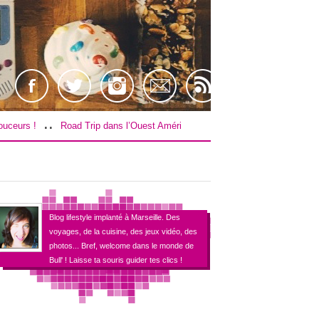
..
rip dans l’Ouest Américain : Le budget !
[TEST] Farpoint sur PS4 / VR 
Blog lifestyle implanté à Marseille. Des
voyages, de la cuisine, des jeux vidéo, des
photos... Bref, welcome dans le monde de
Bull' ! Laisse ta souris guider tes clics !