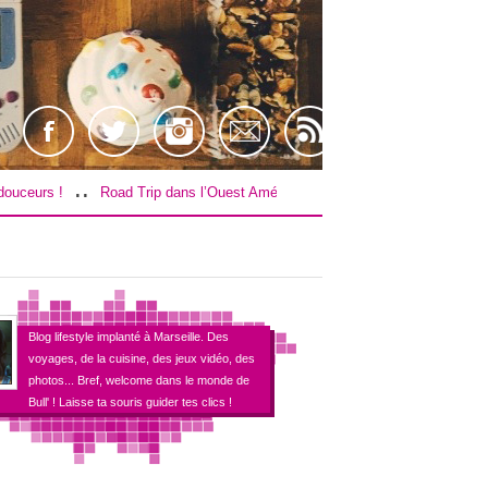
..
ad Trip dans l’Ouest Américain : Le budget !
[TEST] Farpoint sur PS4 / 
Blog lifestyle implanté à Marseille. Des
voyages, de la cuisine, des jeux vidéo, des
photos... Bref, welcome dans le monde de
Bull' ! Laisse ta souris guider tes clics !