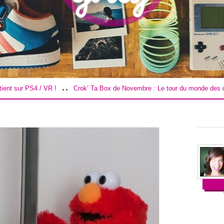
..
..
!
Crok’ Ta Box de Novembre : Le tour du monde des douceurs !
Ro