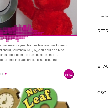
RETR
atures restent agréables. Les températures tournent
st chaud, souvent lourd. (Ok, je suis nulle en Miss
ntilateur pour dormir, et dans quelques mois, un
e rallumer la chaudière qui chauffe tout l'app ...
ET AU
re :
0
Suite...
G&G 