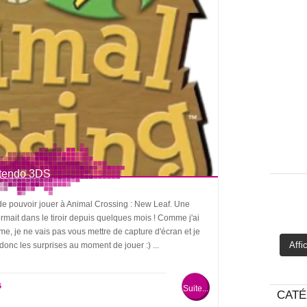
intendo 3DS
de pouvoir jouer à Animal Crossing : New Leaf. Une
mait dans le tiroir depuis quelques mois ! Comme j'ai
e, je ne vais pas vous mettre de capture d'écran et je
Affi
donc les surprises au moment de jouer :) ...
6
Suite...
CATÉ