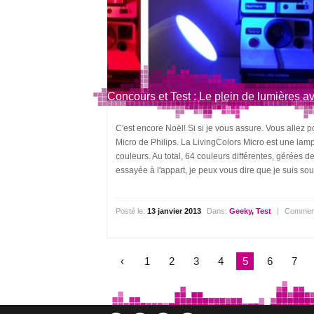
Concours et Test : Le plein de lumières av
C'est encore Noël! Si si je vous assure. Vous alle
Micro de Philips. La LivingColors Micro est une lamp
couleurs. Au total, 64 couleurs différentes, gérées de
essayée à l'appart, je peux vous dire que je suis sous
Posté le:
13 janvier 2013
Dans:
Geeky
,
Test
|
Comment
‹
1
2
3
4
5
6
7