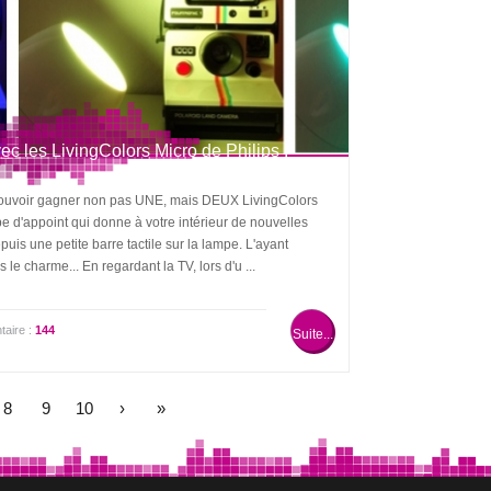
ec les LivingColors Micro de Philips !
z pouvoir gagner non pas UNE, mais DEUX LivingColors
e d'appoint qui donne à votre intérieur de nouvelles
puis une petite barre tactile sur la lampe. L'ayant
 le charme... En regardant la TV, lors d'u ...
aire :
144
Suite...
8
9
10
›
»