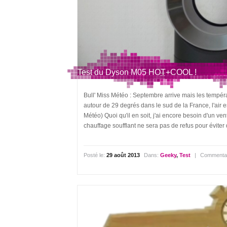
Test du Dyson M05 HOT+COOL !
Bull' Miss Météo : Septembre arrive mais les tempér
autour de 29 degrés dans le sud de la France, l'air e
Météo) Quoi qu'il en soit, j'ai encore besoin d'un ve
chauffage soufflant ne sera pas de refus pour éviter d
Posté le:
29 août 2013
Dans:
Geeky
,
Test
|
Commentai