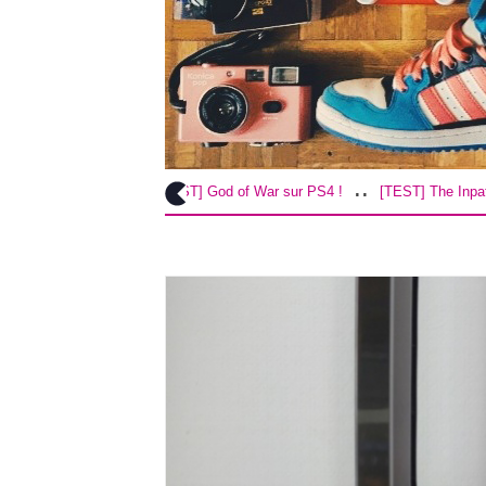
..
..
[TEST] God of War sur PS4 !
[TEST] The Inpatient sur PS4 / VR 