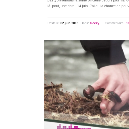
pas :) J'attendais la sortie officielle depuis pas mal
là, pouf, une date : 14 juin. J'ai eu la chance de pouvo
Posté le:
02 juin 2013
Dans:
Geeky
|
Commentaire :
1