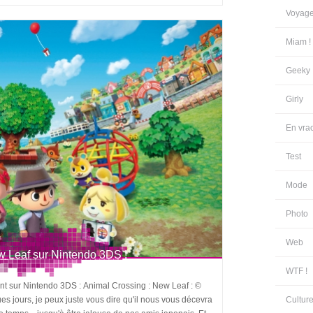
Voyag
Miam !
Geeky
Girly
En vra
Test
Mode
Photo
Web
w Leaf sur Nintendo 3DS !
WTF !
nt sur Nintendo 3DS : Animal Crossing : New Leaf : ©
 jours, je peux juste vous dire qu'il nous vous décevra
Cultur