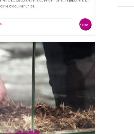
 de temps... jusqu'à être jalouse de nos amis japonais. Et
ir le bidouiller un pe ...
05
Suite...