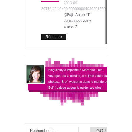
2013-09-
30T10:42:40+00:000000004030201309
@Fuji : Ah ah ! Tu
penses pouvoir y
arriver ?
Répondre
Blog lifestyle implanté à Marseille. Des
voyages, de la cuisine, des jeux vidéo, des
photos... Bref, welcome dans le monde de
Bull' ! Laisse ta souris guider tes clics !