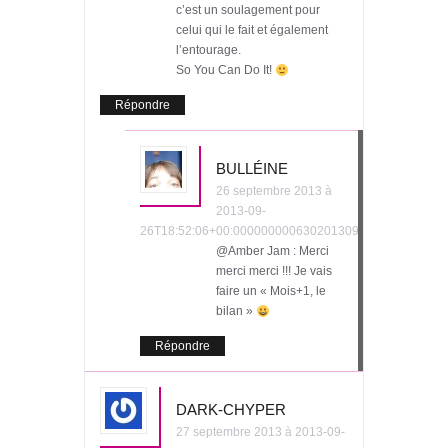
c’est un soulagement pour
celui qui le fait et également
l’entourage.
So You Can Do It!
Répondre
BULLÉINE
26 septembre 2013 à
2013-09-
26T18:52:06+00:000000000630201309
@Amber Jam : Merci
merci merci !!! Je vais
faire un « Mois+1, le
bilan »
Répondre
DARK-CHYPER
27 septembre 2013 à 2013-09-