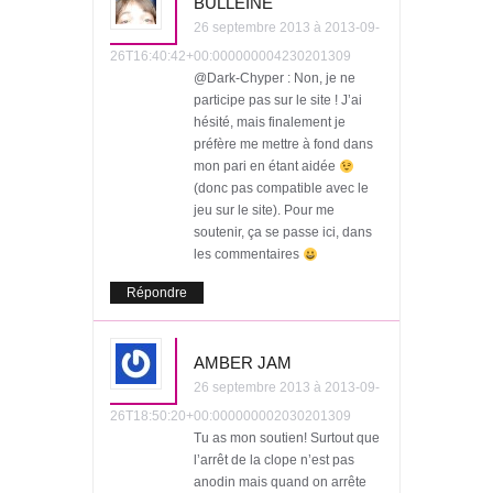
BULLÉINE
26 septembre 2013 à 2013-09-
26T16:40:42+00:000000004230201309
@Dark-Chyper : Non, je ne
participe pas sur le site ! J’ai
hésité, mais finalement je
préfère me mettre à fond dans
mon pari en étant aidée
(donc pas compatible avec le
jeu sur le site). Pour me
soutenir, ça se passe ici, dans
les commentaires
Répondre
AMBER JAM
26 septembre 2013 à 2013-09-
26T18:50:20+00:000000002030201309
Tu as mon soutien! Surtout que
l’arrêt de la clope n’est pas
anodin mais quand on arrête