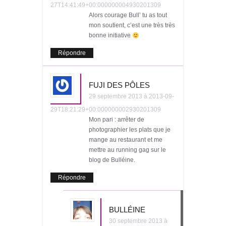
27T14:41:49+00:000000004930201309
Alors courage Bull’ tu as tout
mon soutient, c’est une très très
bonne initiative
Répondre
FUJI DES PÔLES
29 septembre 2013 à 2013-09-
29T18:21:29+00:000000002930201309
Mon pari : arrêter de
photographier les plats que je
mange au restaurant et me
mettre au running gag sur le
blog de Bulléine.
Répondre
BULLÉINE
30 septembre 2013 à