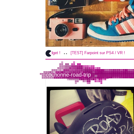
..
t Américain : Le budget !
[TEST] Farpoint sur PS4 / VR !
cochonne-road-trip