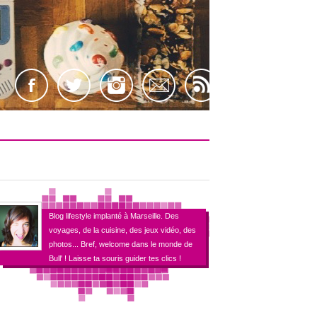
Blog lifestyle implanté à Marseille. Des
voyages, de la cuisine, des jeux vidéo, des
photos... Bref, welcome dans le monde de
Bull' ! Laisse ta souris guider tes clics !