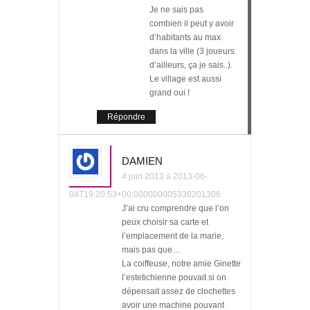
Je ne sais pas
combien il peut y avoir
d’habitants au max
dans la ville (3 joueurs
d’ailleurs, ça je sais..).
Le village est aussi
grand oui !
Répondre
DAMIEN
4 juin 2013 à 2013-06-
04T19:20:53+00:000000005330201306
J’ai cru comprendre que l’on
peux choisir sa carte et
l’emplacement de la marie,
mais pas que…
La coiffeuse, notre amie Ginette
l’estetichienne pouvait si on
dépensait assez de clochettes
avoir une machine pouvant