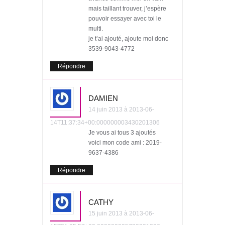
mais taillant trouver, j’espère
pouvoir essayer avec toi le
multi.
je t’ai ajouté, ajoute moi donc
3539-9043-4772
Répondre
DAMIEN
14 juin 2013 à 2013-06-
14T11:37:34+00:000000003430201306
Je vous ai tous 3 ajoutés
voici mon code ami : 2019-
9637-4386
Répondre
CATHY
15 juin 2013 à 2013-06-