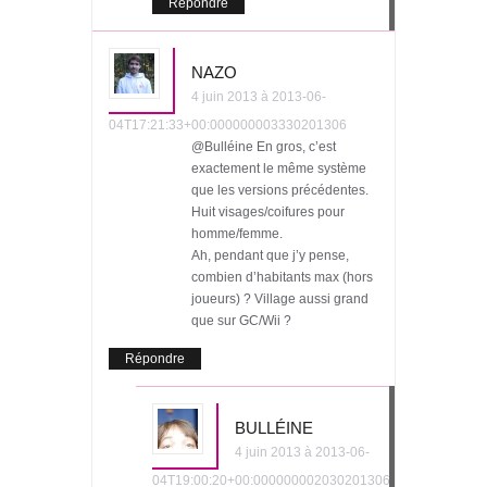
Répondre
NAZO
4 juin 2013 à 2013-06-
04T17:21:33+00:000000003330201306
@Bulléine En gros, c’est
exactement le même système
que les versions précédentes.
Huit visages/coifures pour
homme/femme.
Ah, pendant que j’y pense,
combien d’habitants max (hors
joueurs) ? Village aussi grand
que sur GC/Wii ?
Répondre
BULLÉINE
4 juin 2013 à 2013-06-
04T19:00:20+00:000000002030201306