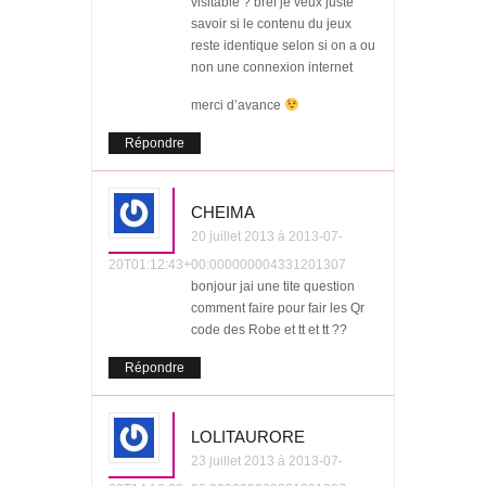
visitable ? bref je veux juste
savoir si le contenu du jeux
reste identique selon si on a ou
non une connexion internet
merci d’avance
Répondre
CHEIMA
20 juillet 2013 à 2013-07-
20T01:12:43+00:000000004331201307
bonjour jai une tite question
comment faire pour fair les Qr
code des Robe et tt et tt ??
Répondre
LOLITAURORE
23 juillet 2013 à 2013-07-