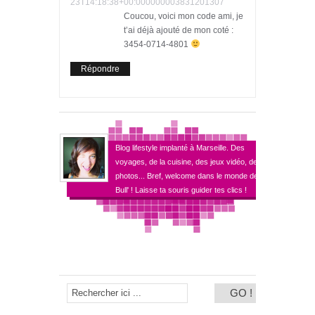
23T14:18:38+00:000000003831201307
Coucou, voici mon code ami, je
t’ai déjà ajouté de mon coté :
3454-0714-4801
Répondre
Blog lifestyle implanté à Marseille. Des
voyages, de la cuisine, des jeux vidéo, des
photos... Bref, welcome dans le monde de
Bull' ! Laisse ta souris guider tes clics !