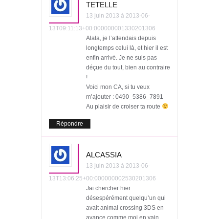
TETELLE
13 juin 2013 à 2013-06-
13T09:11:13+00:000000001330201306
Alala, je l’attendais depuis
longtemps celui là, et hier il est
enfin arrivé. Je ne suis pas
déçue du tout, bien au contraire
!
Voici mon CA, si tu veux
m’ajouter : 0490_5386_7891
Au plaisir de croiser ta route
Répondre
ALCASSIA
13 juin 2013 à 2013-06-
13T13:06:25+00:000000002530201306
Jai chercher hier
désespérément quelqu’un qui
avait animal crossing 3DS en
avance comme moi en vain