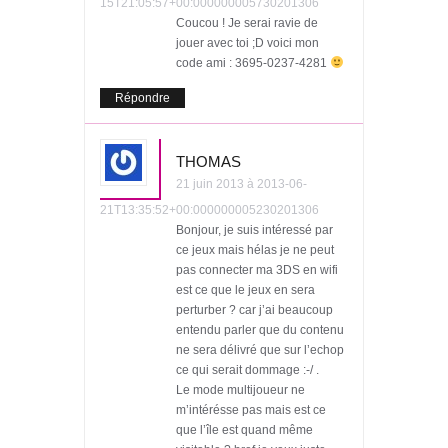
15T21:05:57+00:000000005730201306
Coucou ! Je serai ravie de
jouer avec toi ;D voici mon
code ami : 3695-0237-4281
Répondre
THOMAS
21 juin 2013 à 2013-06-
21T13:35:52+00:000000005230201306
Bonjour, je suis intéressé par
ce jeux mais hélas je ne peut
pas connecter ma 3DS en wifi
est ce que le jeux en sera
perturber ? car j’ai beaucoup
entendu parler que du contenu
ne sera délivré que sur l’echop
ce qui serait dommage :-/ .
Le mode multijoueur ne
m’intérésse pas mais est ce
que l’île est quand même