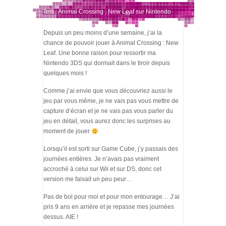
Test : Animal Crossing : New Leaf sur Nintendo
Depuis un peu moins d’une semaine, j’ai la
3DS
chance de pouvoir jouer à Animal Crossing : New
Leaf. Une bonne raison pour ressortir ma
Nintendo 3DS qui dormait dans le tiroir depuis
quelques mois !
Comme j’ai envie que vous découvriez aussi le
jeu par vous même, je ne vais pas vous mettre de
capture d’écran et je ne vais pas vous parler du
jeu en détail, vous aurez donc les surprises au
moment de jouer
Lorsqu’il est sorti sur Game Cube, j’y passais des
journées entières. Je n’avais pas vraiment
accroché à celui sur Wii et sur DS, donc cet
version me faisait un peu peur…
Pas de bol pour moi et pour mon entourage… J’ai
pris 9 ans en arrière et je repasse mes journées
dessus. AIE !