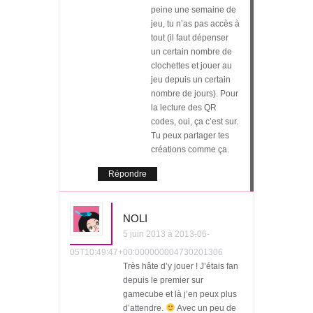
peine une semaine de
jeu, tu n’as pas accès à
tout (il faut dépenser
un certain nombre de
clochettes et jouer au
jeu depuis un certain
nombre de jours). Pour
la lecture des QR
codes, oui, ça c’est sur.
Tu peux partager tes
créations comme ça.
Répondre
NOLI
5 juin 2013 à 2013-06-
05T10:49:47+00:000000004730201306
Très hâte d’y jouer ! J’étais fan
depuis le premier sur
gamecube et là j’en peux plus
d’attendre.
Avec un peu de