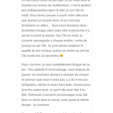
Le seul point faible du jeu que j’ai pu noter pour le
moment au niveau du multijoueurs, c’est la gestion
des entrées/sorties dans la ville ou sur l’île en
multi. Vous devez penser à ouvrir votre ville pour
que quelqu’un puisse venir, et ce n’est pas
forcément un reflex… Vous vous trouverez donc
facilement bloqué dans votre ville si personne n’a
pensé à ouvrir la sienne. Sur l’île en multi, la
console sauvegarde à chaque entrée / sortie de
quelqu’un sur l’île. Je vous laisse imaginer la
qualité de jeu lorsque quelqu’un rentre ou sort de
l’île toutes les 10 secondes
Pour conclure, je suis complètement dingue de ce
jeu. Très addictif et chronophage, vous risquez de
passer vos journées dessus à essayer de choper
le poisson que vous n’avez pas. La 3D n’est pas
obligatoire, même si assez bien faite, comme pour
tous les autres jeux, on peut vite avoir mal à la
tête. Retrouver d’anciens personnages nous fait
faire un bond dans le passé, avec quasi le même
design : du bonheur.