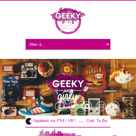
..
T] The Inpatient sur PS4 / VR !
Crok’ Ta Box de Novembre : Le tour d