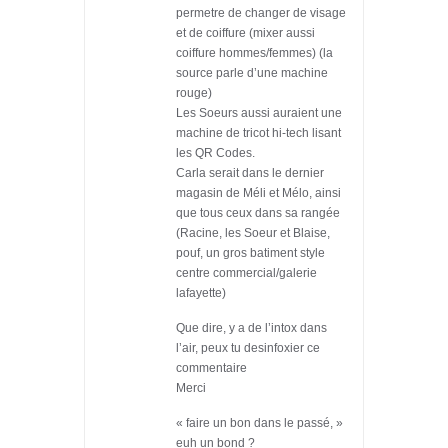
permetre de changer de visage
et de coiffure (mixer aussi
coiffure hommes/femmes) (la
source parle d’une machine
rouge)
Les Soeurs aussi auraient une
machine de tricot hi-tech lisant
les QR Codes.
Carla serait dans le dernier
magasin de Méli et Mélo, ainsi
que tous ceux dans sa rangée
(Racine, les Soeur et Blaise,
pouf, un gros batiment style
centre commercial/galerie
lafayette)
Que dire, y a de l’intox dans
l’air, peux tu desinfoxier ce
commentaire
Merci
« faire un bon dans le passé, »
euh un bond ?