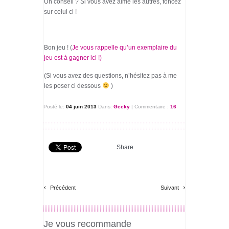
Un conseil ? Si vous avez aimé les autres, foncez
sur celui ci !
Bon jeu ! (
Je vous rappelle qu’un exemplaire du
jeu est à gagner ici !)
(Si vous avez des questions, n’hésitez pas à me
les poser ci dessous
)
Posté le:
04 juin 2013
Dans:
Geeky
|
Commentaire :
16
Share
‹
›
Précédent
Suivant
Je vous recommande