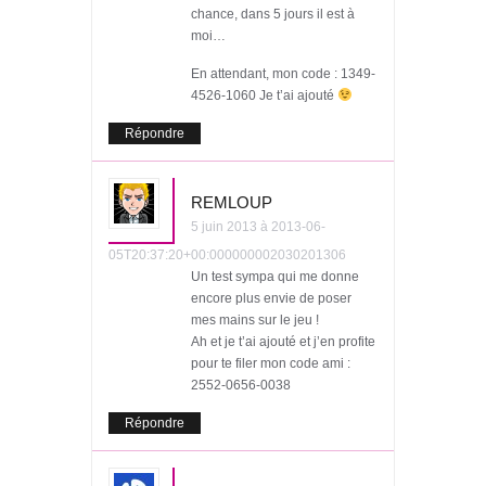
chance, dans 5 jours il est à
moi…
En attendant, mon code : 1349-
4526-1060 Je t’ai ajouté
Répondre
REMLOUP
5 juin 2013 à 2013-06-
05T20:37:20+00:000000002030201306
Un test sympa qui me donne
encore plus envie de poser
mes mains sur le jeu !
Ah et je t’ai ajouté et j’en profite
pour te filer mon code ami :
2552-0656-0038
Répondre