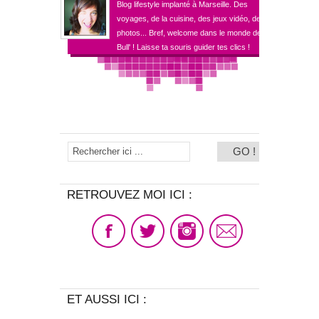
Blog lifestyle implanté à Marseille. Des
voyages, de la cuisine, des jeux vidéo, des
photos... Bref, welcome dans le monde de
Bull' ! Laisse ta souris guider tes clics !
RETROUVEZ MOI ICI :
ET AUSSI ICI :