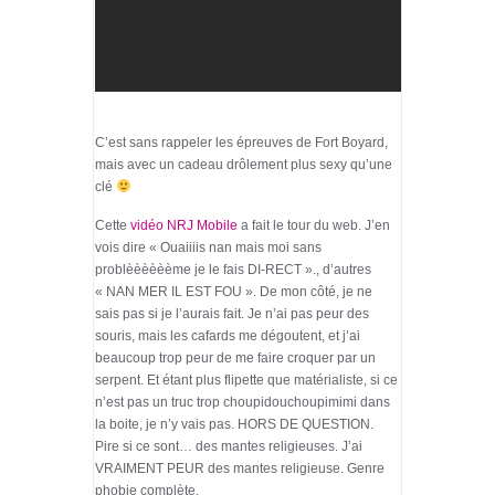
C’est sans rappeler les épreuves de Fort Boyard,
mais avec un cadeau drôlement plus sexy qu’une
clé
Cette
vidéo NRJ Mobile
a fait le tour du web. J’en
vois dire « Ouaiiiis nan mais moi sans
problèèèèèème je le fais DI-RECT »., d’autres
« NAN MER IL EST FOU ». De mon côté, je ne
sais pas si je l’aurais fait. Je n’ai pas peur des
souris, mais les cafards me dégoutent, et j’ai
beaucoup trop peur de me faire croquer par un
serpent. Et étant plus flipette que matérialiste, si ce
n’est pas un truc trop choupidouchoupimimi dans
la boite, je n’y vais pas. HORS DE QUESTION.
Pire si ce sont… des mantes religieuses. J’ai
VRAIMENT PEUR des mantes religieuse. Genre
phobie complète.