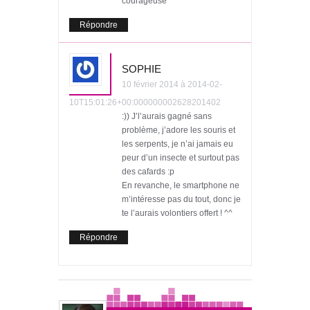
courageuse ^^
Répondre
SOPHIE
10 février 2014 à 2014-02-
10T15:01:26+00:000000002628201402
:)) J’l’aurais gagné sans
problème, j’adore les souris et
les serpents, je n’ai jamais eu
peur d’un insecte et surtout pas
des cafards :p
En revanche, le smartphone ne
m’intéresse pas du tout, donc je
te l’aurais volontiers offert ! ^^
Répondre