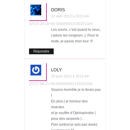
DORIS
22 avril 2013 à 2013-04-
22T15:20:10+00:000000001030201304
Les souris, c’est quand tu veux,
j’adore les rongeurs ;). Pour le
reste, je passe mon tour :P.
Répondre
LOLY
25 avril 2013 à 2013-04-
25T17:58:21+00:000000002130201304
Soyons honnête je le ferais pas
!
En plus j’ai horreur des
insectes
et je souffre d’Ophiophobie (
peur des serpents )…
Puis surtout je suis pas assez