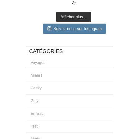
Afficher plus...
Suivez-nous sur Instagram
CATÉGORIES
Voyages
Miam !
Geeky
Girly
En vrac
Test