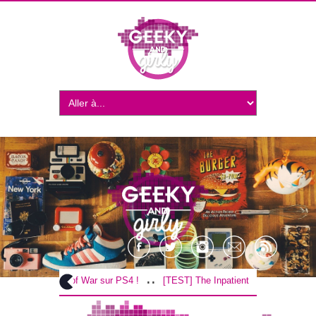
..
..
[TEST] God of War sur PS4 !
[TEST] The Inpatient sur PS4 / VR !