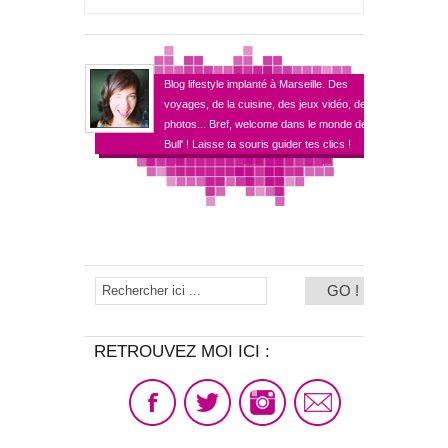
Blog lifestyle implanté à Marseille. Des
voyages, de la cuisine, des jeux vidéo, des
photos... Bref, welcome dans le monde de
Bull' ! Laisse ta souris guider tes clics !
RETROUVEZ MOI ICI :