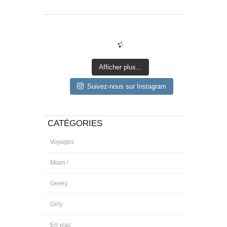
Afficher plus...
Suivez-nous sur Instagram
CATÉGORIES
Voyages
Miam !
Geeky
Girly
En vrac