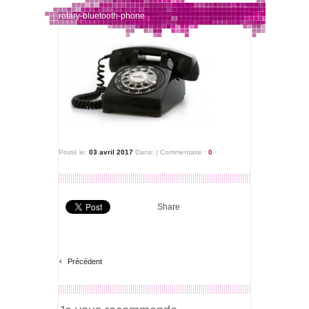
rotary-bluetooth-phone
Posté le:
03 avril 2017
Dans:
|
Commentaire :
0
Share
‹
Précédent