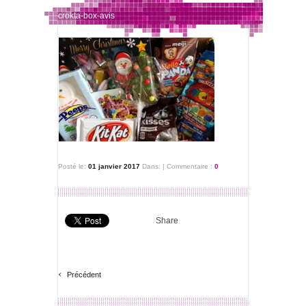
crokta-box-avis
Posté le:
01 janvier 2017
Dans:
|
Commentaire :
0
Share
‹
Précédent