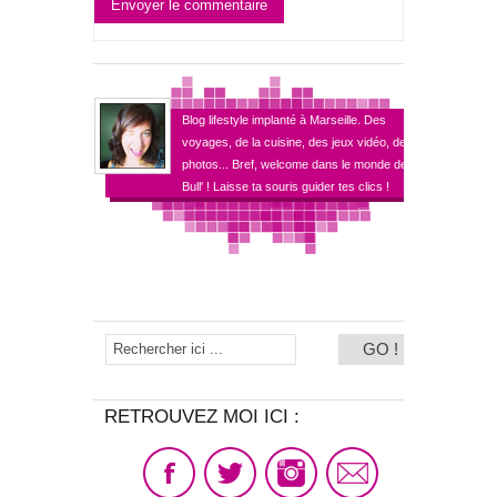
Envoyer le commentaire
Blog lifestyle implanté à Marseille. Des
voyages, de la cuisine, des jeux vidéo, des
photos... Bref, welcome dans le monde de
Bull' ! Laisse ta souris guider tes clics !
RETROUVEZ MOI ICI :