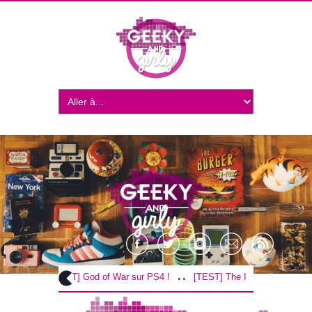
..
..
[TEST] God of War sur PS4 !
[TEST] The Inpatient sur PS4 / 