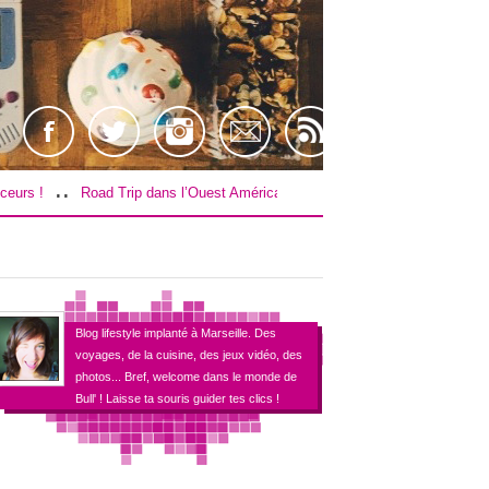
..
rip dans l’Ouest Américain : Le budget !
[TEST] Farpoint sur PS4 / VR !
Blog lifestyle implanté à Marseille. Des
voyages, de la cuisine, des jeux vidéo, des
photos... Bref, welcome dans le monde de
Bull' ! Laisse ta souris guider tes clics !