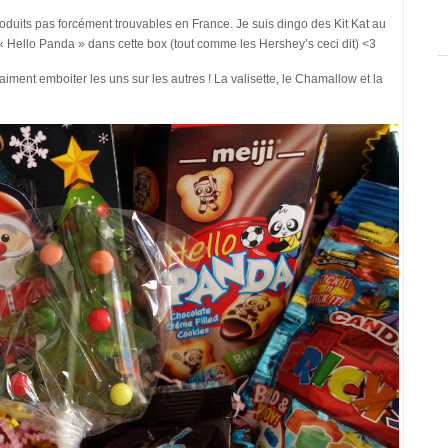
produits pas forcément trouvables en France. Je suis dingo des Kit Kat au
ts « Hello Panda » dans cette box (tout comme les Hershey’s ceci dit) <3
iment emboiter les uns sur les autres ! La valisette, le Chamallow et la