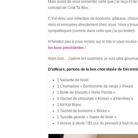
Mais avant de vous présenter celle que j’ai reçu et d
concept de Crok’Ta Box :
C’est donc une sélection de bonbons, gâteaux, chocol
mois et envoyées directement chez nous. Vous y trou
sympathiques (comme dans celle que j’ai pu tester)!
N’hésitez pas à vous rendre sur le site si vous voulez
les boxs précédentes
!
Alors bon… j’adore les surprises, je suis ultra gourma
D’ailleurs, parlons de la box chocolatée de Décemb
1 Valisette de Noël
1 Chamallow « Bonhomme de neige » Peeps
1 Boite de biscuits « Hello Panda »
1 Sachet de chocolats « Kisses » d’Hershey’s
1 Kit Kat Blanc
1 Sachet de bonbons « Bricks »
1 Sucette géante « Sapin de Noël »
1 brosse à dents ! (Et oui, ils pensent à tout ce 