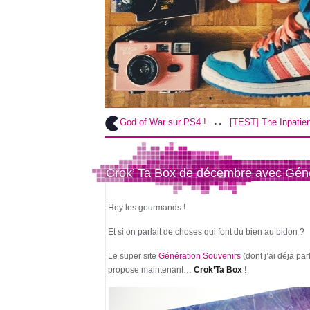
.
..
.
[TEST] God of War sur PS4 !
[TEST] The Inpatient sur PS4 / VR !
Crok’ Ta Box de décembre avec Géné
Hey les gourmands !
Et si on parlait de choses qui font du bien au bidon ?
Le super site
Génération Souvenirs
(dont j’ai déjà pa
propose maintenant…
Crok’Ta Box
!