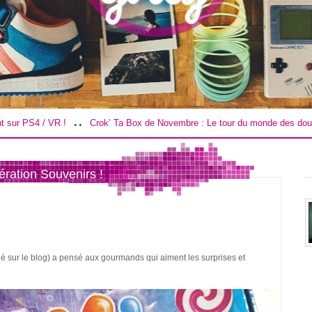
.
..
Crok’ Ta Box de Novembre : Le tour du monde des douceurs !
Road T
ration Souvenirs !
rlé sur le blog) a pensé aux gourmands qui aiment les surprises et