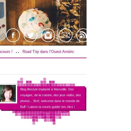
..
ns l’Ouest Américain : Le budget !
[TEST] Farpoint sur PS4 / VR !
Blog lifestyle implanté à Marseille. Des
voyages, de la cuisine, des jeux vidéo, des
photos... Bref, welcome dans le monde de
Bull' ! Laisse ta souris guider tes clics !