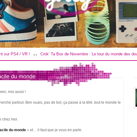
..
ok’ Ta Box de Novembre : Le tour du monde des douceurs !
Road Trip da
facile du monde
ien, moi aussi !
cherché partout. Ben ouais, pas de bol, ça passe à la télé, tout le monde le
de chez moi.
 facile du monde
» et… il faut que je vous en parle.