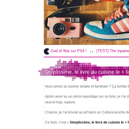
..
..
EST] God of War sur PS4 !
[TEST] The Inpatient sur PS4 / VR !
Cr
Simplissime, le livre du cuisine le + 
Vous aimez la cuisine simple et familiale ? Ça tombe b
Après avoir vu un micro reportage sur ce livre, je l’ai 
veut et hop, rupture.
Chance, je l’ai trouvé au pif dans un Cultura proche 
Ce livre, c’est «
Simplissime, le livre de cuisine le +