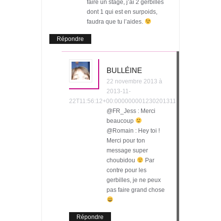
faire un stage, j’ai 2 gerbilles
dont 1 qui est en surpoids,
faudra que tu l’aides.
Répondre
BULLÉINE
22 novembre 2013 à
2013-11-
22T11:56:12+00:000000001230201311
@FR_Jess : Merci
beaucoup
@Romain : Hey toi !
Merci pour ton
message super
choubidou
Par
contre pour les
gerbilles, je ne peux
pas faire grand chose
Répondre