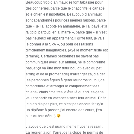
Beaucoup trop d’animaux se font tabasser pour
des conneries, parce que le chat griffe le canapé
et le chien est insortable. Beaucoup d’animaux
sont abandonnés pour ces mêmes raisons, parce
que « je l’ai adopté en animalerie, je l’ai payé, et il
fait pipi partout j’en ai marre », parce que « il n’est
pas heureux en appartement, il griffe tout, je vais
le donner à la SPA », ou pour des raisons
difficilement imaginables. (Ayè le moment triste est
terminé). Certaines personnes ne savent pas
communiquer avec leur animal, ne le comprenne
pas, et ça va être mon futur boulot (avec du pet
sitting et de la promenade) d’arranger ça, d’aider
les personnes âgées à gérer leur gros toutou, de
comprendre et arranger le comportement des
chiens / chats / maitres, d’être là quand les gens
veulent partir en vacances sans leur animal. Enfin,
je n’en dis pas plus, ce n’est pas encore fait (y’a
un diplôme à passer, j’ai encore des cours, j’en
suis au tout début)
J’avoue que c’est quand même hyper stressant.
La réorientation, l’arrêt de la clope, le permis de