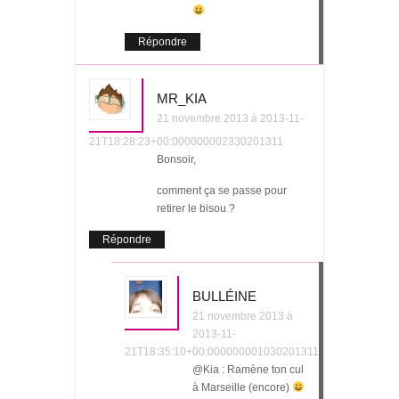
Répondre
MR_KIA
21 novembre 2013 à 2013-11-
21T18:28:23+00:000000002330201311
Bonsoir,
comment ça se passe pour
retirer le bisou ?
Répondre
BULLÉINE
21 novembre 2013 à
2013-11-
21T18:35:10+00:000000001030201311
@Kia : Ramène ton cul
à Marseille (encore)