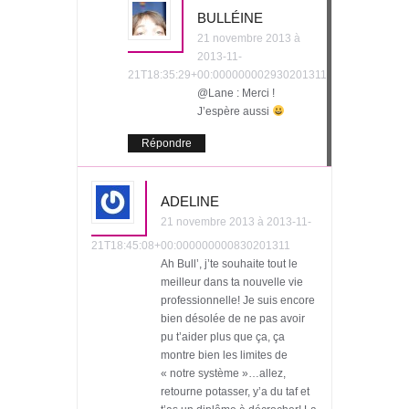
BULLÉINE
21 novembre 2013 à
2013-11-
21T18:35:29+00:000000002930201311
@Lane : Merci !
J’espère aussi
Répondre
ADELINE
21 novembre 2013 à 2013-11-
21T18:45:08+00:000000000830201311
Ah Bull’, j’te souhaite tout le
meilleur dans ta nouvelle vie
professionnelle! Je suis encore
bien désolée de ne pas avoir
pu t’aider plus que ça, ça
montre bien les limites de
« notre système »…allez,
retourne potasser, y’a du taf et