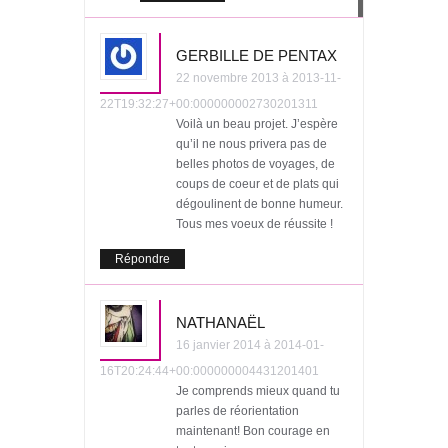
GERBILLE DE PENTAX
22 novembre 2013 à 2013-11-
22T19:32:27+00:000000002730201311
Voilà un beau projet. J’espère
qu’il ne nous privera pas de
belles photos de voyages, de
coups de coeur et de plats qui
dégoulinent de bonne humeur.
Tous mes voeux de réussite !
Répondre
NATHANAËL
16 janvier 2014 à 2014-01-
16T20:24:44+00:000000004431201401
Je comprends mieux quand tu
parles de réorientation
maintenant! Bon courage en