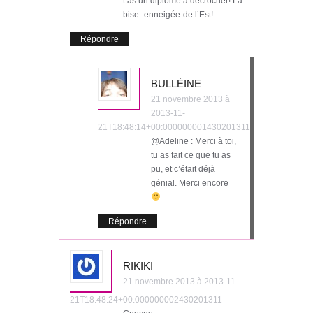
t’as un diplôme à décrocher! La
bise -enneigée-de l’Est!
Répondre
BULLÉINE
21 novembre 2013 à
2013-11-
21T18:48:14+00:000000001430201311
@Adeline : Merci à toi,
tu as fait ce que tu as
pu, et c’était déjà
génial. Merci encore
Répondre
RIKIKI
21 novembre 2013 à 2013-11-
21T18:48:24+00:000000002430201311