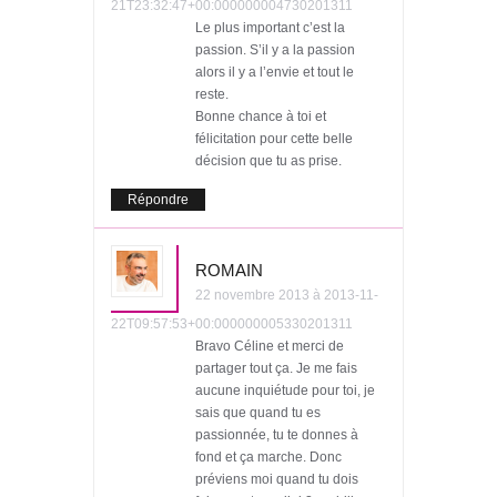
21T23:32:47+00:000000004730201311
Le plus important c’est la
passion. S’il y a la passion
alors il y a l’envie et tout le
reste.
Bonne chance à toi et
félicitation pour cette belle
décision que tu as prise.
Répondre
ROMAIN
22 novembre 2013 à 2013-11-
22T09:57:53+00:000000005330201311
Bravo Céline et merci de
partager tout ça. Je me fais
aucune inquiétude pour toi, je
sais que quand tu es
passionnée, tu te donnes à
fond et ça marche. Donc
préviens moi quand tu dois