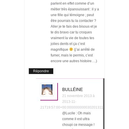
parlent en effet comme d’un
métier très épanouissant : il y a
une fille qui témoigne ; peut
être pourrais tu la contacter ?
Aller je te fais des bisous et je
te dis bravo car tu croques
vraiment la vie de toutes tes
jolies dents et ça c’est
magnifique
(j’ai arrêté de
fumer, mais le permis, c’est
encore une autres histoire….)
Répondre
BULLÉINE
21 novembre 2013 à
2013-11-
21T19:57:00+00:000000000030201311
@Lucile : Oh mais
comme il est ultra
choupi ce message !