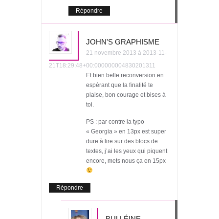
Répondre
JOHN'S GRAPHISME
21 novembre 2013 à 2013-11-
21T18:29:48+00:000000004830201311
Et bien belle reconversion en
espérant que la finalité te
plaise, bon courage et bises à
toi.
PS : par contre la typo
« Georgia » en 13px est super
dure à lire sur des blocs de
textes, j’ai les yeux qui piquent
encore, mets nous ça en 15px
Répondre
BULLÉINE