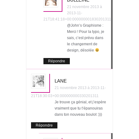
21 novembre 2013 à
2013-11-
21T18:41:18+00:000000001830201311
@John’s Graphisme :
Merci ! Pour la typo, je
sais, c’est prévu dans
le changement de
design, désolée
Répondre
LANE
21 novembre 2013 à 2013-11-
21T18:30:03+00:000000000330201311
Je trouve ça génial, et j’espère
vraiment que tu t’épanouiras
dans ton nouveau boulot :)))
Répondre