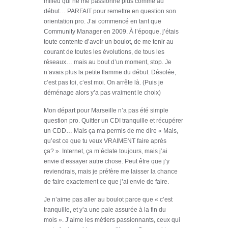
milieu qui ne me passionne plus comme au
début… PARFAIT pour remettre en question son
orientation pro. J’ai commencé en tant que
Community Manager en 2009. À l’époque, j’étais
toute contente d’avoir un boulot, de me tenir au
courant de toutes les évolutions, de tous les
réseaux… mais au bout d’un moment, stop. Je
n’avais plus la petite flamme du début. Désolée,
c’est pas toi, c’est moi. On arrête là. (Puis je
déménage alors y’a pas vraiment le choix)
Mon départ pour Marseille n’a pas été simple
question pro. Quitter un CDI tranquille et récupérer
un CDD… Mais ça ma permis de me dire « Mais,
qu’est ce que tu veux VRAIMENT faire après
ça? ». Internet, ça m’éclate toujours, mais j’ai
envie d’essayer autre chose. Peut être que j’y
reviendrais, mais je préfère me laisser la chance
de faire exactement ce que j’ai envie de faire.
Je n’aime pas aller au boulot parce que « c’est
tranquille, et y’a une paie assurée à la fin du
mois ». J’aime les métiers passionnants, ceux qui