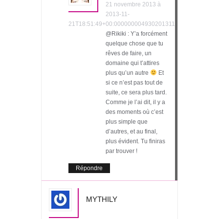
21 novembre 2013 à
2013-11-
21T18:51:49+00:000000004930201311
@Rikiki : Y’a forcément
quelque chose que tu
rêves de faire, un
domaine qui t’attires
plus qu’un autre
Et
si ce n’est pas tout de
suite, ce sera plus tard.
Comme je l’ai dit, il y a
des moments où c’est
plus simple que
d’autres, et au final,
plus évident. Tu finiras
par trouver !
Répondre
MYTHILY