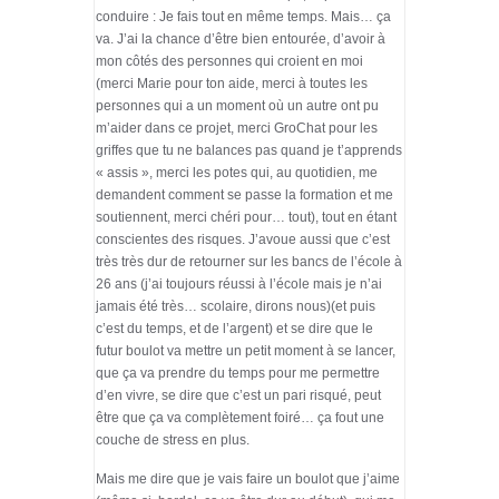
conduire : Je fais tout en même temps. Mais… ça
va. J’ai la chance d’être bien entourée, d’avoir à
mon côtés des personnes qui croient en moi
(merci Marie pour ton aide, merci à toutes les
personnes qui a un moment où un autre ont pu
m’aider dans ce projet, merci GroChat pour les
griffes que tu ne balances pas quand je t’apprends
« assis », merci les potes qui, au quotidien, me
demandent comment se passe la formation et me
soutiennent, merci chéri pour… tout), tout en étant
conscientes des risques. J’avoue aussi que c’est
très très dur de retourner sur les bancs de l’école à
26 ans (j’ai toujours réussi à l’école mais je n’ai
jamais été très… scolaire, dirons nous)(et puis
c’est du temps, et de l’argent) et se dire que le
futur boulot va mettre un petit moment à se lancer,
que ça va prendre du temps pour me permettre
d’en vivre, se dire que c’est un pari risqué, peut
être que ça va complètement foiré… ça fout une
couche de stress en plus.
Mais me dire que je vais faire un boulot que j’aime