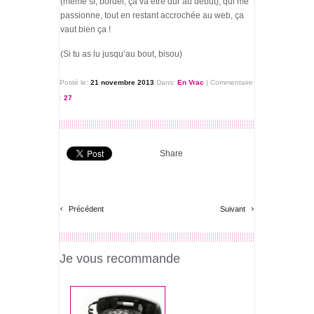
(même si, bordel, ça va être dur au début), qui me
passionne, tout en restant accrochée au web, ça
vaut bien ça !
(Si tu as lu jusqu’au bout, bisou)
Posté le:
21 novembre 2013
Dans:
En Vrac
|
Commentaire
:
27
Share
‹
›
Précédent
Suivant
Je vous recommande