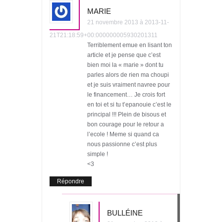
MARIE
21 novembre 2013 à 2013-11-
21T21:18:59+00:000000005930201311
Terriblement emue en lisant ton
article et je pense que c’est
bien moi la « marie » dont tu
parles alors de rien ma choupi
et je suis vraiment navree pour
le financement… Je crois fort
en toi et si tu t’epanouie c’est le
principal !!! Plein de bisous et
bon courage pour le retour a
l’ecole ! Meme si quand ca
nous passionne c’est plus
simple !
<3
Répondre
BULLÉINE