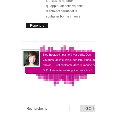
tout cas, je ne peux
qu’applaudir cette volonté
d’entrepreneuriat et te
souhaiter bonne chance!
Répondre
Blog lifestyle implanté à Marseille. Des
voyages, de la cuisine, des jeux vidéo, des
photos... Bref, welcome dans le monde de
Bull' ! Laisse ta souris guider tes clics !