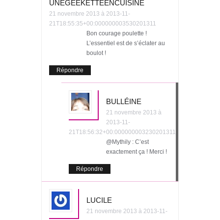
UNEGEEKETTEENCUISINE
21 novembre 2013 à 2013-11-
21T18:55:35+00:000000003530201311
Bon courage poulette !
L’essentiel est de s’éclater au
boulot !
Répondre
BULLÉINE
21 novembre 2013 à
2013-11-
21T18:56:32+00:000000003230201311
@Mythily : C’est
exactement ça ! Merci !
Répondre
LUCILE
21 novembre 2013 à 2013-11-