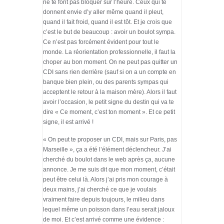
ne te font pas bloquer sur l’heure. Ceux qui te
donnent envie d’y aller même quand il pleut,
quand il fait froid, quand il est tôt. Et je crois que
c’est le but de beaucoup : avoir un boulot sympa.
Ce n’est pas forcément évident pour tout le
monde. La réorientation professionnelle, il faut la
choper au bon moment. On ne peut pas quitter un
CDI sans rien derrière (sauf si on a un compte en
banque bien plein, ou des parents sympas qui
acceptent le retour à la maison mère). Alors il faut
avoir l’occasion, le petit signe du destin qui va te
dire « Ce moment, c’est ton moment ». Et ce petit
signe, il est arrivé !
« On peut te proposer un CDI, mais sur Paris, pas
Marseille », ça a été l’élément déclencheur. J’ai
cherché du boulot dans le web après ça, aucune
annonce. Je me suis dit que mon moment, c’était
peut être celui là. Alors j’ai pris mon courage à
deux mains, j’ai cherché ce que je voulais
vraiment faire depuis toujours, le milieu dans
lequel même un poisson dans l’eau serait jaloux
de moi. Et c’est arrivé comme une évidence :