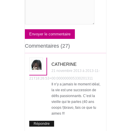
Envoyer le commentaire
Commentaires (27)
CATHERINE
21 novembre 2013 à 2013-11-
21T18:26:53+00:000000005330201311
Il n’y a jamais le moment idéal,
la vie est une succession de
défis passionnants. C’est la
vieille qui te parles (40 ans
ooops !)bravo, fais ce que tu
aimes !!!
Répondre