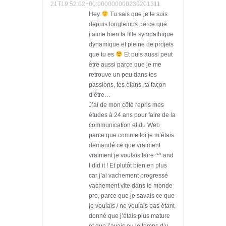
21T19:52:02+00:000000000230201311
Hey
Tu sais que je te suis
depuis longtemps parce que
j’aime bien la fille sympathique
dynamique et pleine de projets
que tu es
Et puis aussi peut
être aussi parce que je me
retrouve un peu dans tes
passions, tes élans, ta façon
d’être…
J’ai de mon côté repris mes
études à 24 ans pour faire de la
communication et du Web
parce que comme toi je m’étais
demandé ce que vraiment
vraiment je voulais faire ^^ and
I did it ! Et plutôt bien en plus
car j’ai vachement progressé
vachement vite dans le monde
pro, parce que je savais ce que
je voulais / ne voulais pas étant
donné que j’étais plus mature
et que j’avais eu le temps d’y