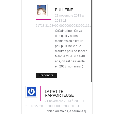
BULLÉINE
21 novembre 2013 à
2013-11-
21T18:31:08+00:000000000830201311
@Catherine : On va
dire qu’il y a des
moments où c’est un
peu plus facile que
d’autres pour se lancer.
Merci à toi <3 (Et à 40
ans, on est pas vieille
en 2013, non mais !)
Répondre
LA PETITE
RAPPORTEUSE
21 novembre 2013 à 2013-11-
21T18:27:28+00:000000002830201311
Et bien au moins je saurai à qui