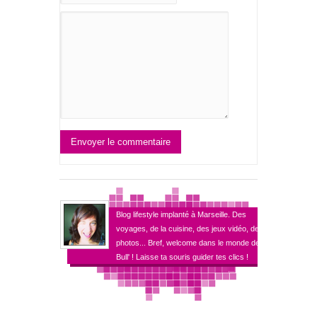
Envoyer le commentaire
Blog lifestyle implanté à Marseille. Des
voyages, de la cuisine, des jeux vidéo, des
photos... Bref, welcome dans le monde de
Bull' ! Laisse ta souris guider tes clics !