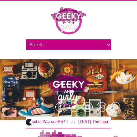
..
..
[TEST] God of War sur PS4 !
[TEST] The Inpatient sur PS4 / VR !