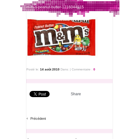
m-m-s-peanut-butter-1216044915
Posté le:
14 août 2010
Dans:
|
Commentaire :
0
Share
‹
Précédent