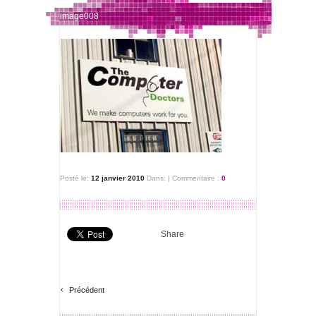
image008
Posté le:
12 janvier 2010
Dans:
|
Commentaire :
0
Share
‹
Précédent