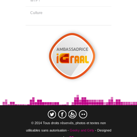
WTF !
Culture
© 2014 Tous droits réservés, photos et textes non
utilisables sans autorisation -
Geeky and Girly
- Designed