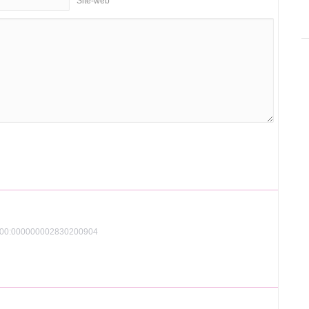
Site-web
8+00:000000002830200904