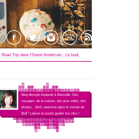
..
ans l’Ouest Américain : Le budget !
[TEST] Farpoint sur PS4 / VR !
Blog lifestyle implanté à Marseille. Des
voyages, de la cuisine, des jeux vidéo, des
photos... Bref, welcome dans le monde de
Bull' ! Laisse ta souris guider tes clics !