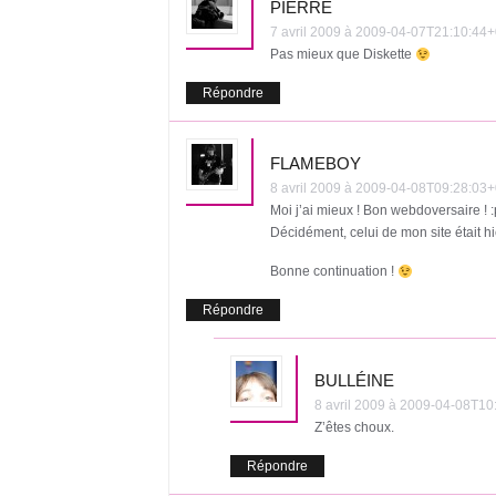
PIERRE
7 avril 2009 à 2009-04-07T21:10:4
Pas mieux que Diskette
Répondre
FLAMEBOY
8 avril 2009 à 2009-04-08T09:28:0
Moi j’ai mieux ! Bon webdoversaire ! :
Décidément, celui de mon site était hie
Bonne continuation !
Répondre
BULLÉINE
8 avril 2009 à 2009-04-08T
Z’êtes choux.
Répondre