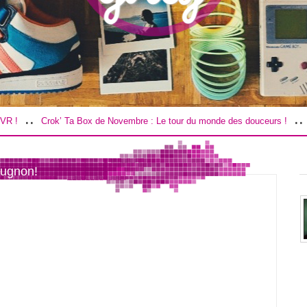
..
rok’ Ta Box de Novembre : Le tour du monde des douceurs !
Road Trip d
eugnon!