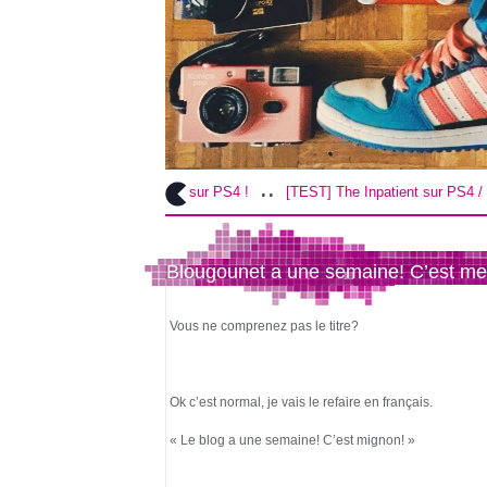
..
..
TEST] God of War sur PS4 !
[TEST] The Inpatient sur PS4 / VR !
C
Blougounet a une semaine! C’est m
Vous ne comprenez pas le titre?
Ok c’est normal, je vais le refaire en français.
« Le blog a une semaine! C’est mignon! »