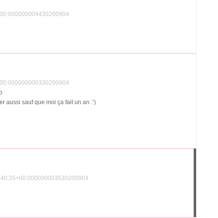
4+00:000000004430200904
3+00:000000000330200904
p
r aussi sauf que moi ça fait un an :’)
10:40:35+00:000000003530200904