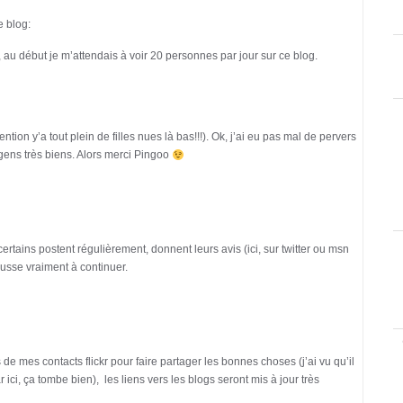
e blog:
, au début je m’attendais à voir 20 personnes par jour sur ce blog.
ention y’a tout plein de filles nues là bas!!!). Ok, j’ai eu pas mal de pervers
s gens très biens. Alors merci Pingoo
ertains postent régulièrement, donnent leurs avis (ici, sur twitter ou msn
ousse vraiment à continuer.
 de mes contacts flickr pour faire partager les bonnes choses (j’ai vu qu’il
ici, ça tombe bien), les liens vers les blogs seront mis à jour très