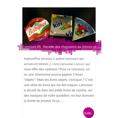
Concours #5 : Recette des chaussons au chorizo et
Aujourd'hui (et pour 2 autres concours qui
vache qui rit… Avec 3 livres Larousse à gagner !
arriveront bientôt..), c'est Larousse Cuisine qui
vous offre des cadeaux ! Pour ce concours, un
ou une chanceuse pourra gagner 3 livres
"objets" ! Mais les livres objets, c'est quoi ? C'est
une série de livres qui me fait craquer. Larousse
a décidé de faire des petits livres de cuisine, sur
des marques de notre quotidien, en leur donnant
la forme du produit. Et ça, ...
Suite...