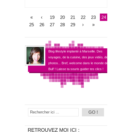
«
‹
19
20
21
22
23
24
25
26
27
28
29
›
»
Blog lifestyle implanté à Marseille. Des
voyages, de la cuisine, des jeux vidéo, des
photos... Bref, welcome dans le monde de
Bull' ! Laisse ta souris guider tes clics !
RETROUVEZ MOI ICI :