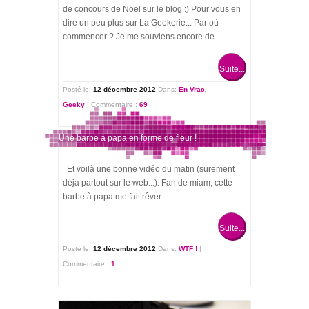
de concours de Noël sur le blog :) Pour vous en
dire un peu plus sur La Geekerie... Par où
commencer ? Je me souviens encore de ...
Suite...
Posté le:
12 décembre 2012
Dans:
En Vrac
,
Geeky
|
Commentaire :
69
Une barbe à papa en forme de fleur !
Et voilà une bonne vidéo du matin (surement
déjà partout sur le web...). Fan de miam, cette
barbe à papa me fait rêver... ...
Suite...
Posté le:
12 décembre 2012
Dans:
WTF !
|
Commentaire :
1