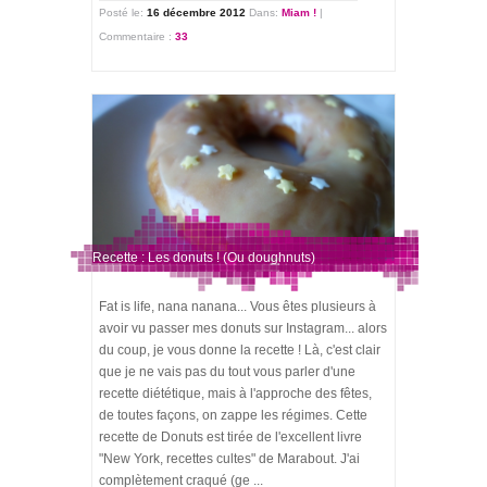
Posté le:
16 décembre 2012
Dans:
Miam !
|
Commentaire :
33
Recette : Les donuts ! (Ou doughnuts)
Fat is life, nana nanana... Vous êtes plusieurs à
avoir vu passer mes donuts sur Instagram... alors
du coup, je vous donne la recette ! Là, c'est clair
que je ne vais pas du tout vous parler d'une
recette diététique, mais à l'approche des fêtes,
de toutes façons, on zappe les régimes. Cette
recette de Donuts est tirée de l'excellent livre
"New York, recettes cultes" de Marabout. J'ai
complètement craqué (ge ...