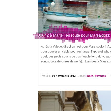
Jour 2 à Malte : en route pour Marsaxlokk 
Après la Valette, direction l'est pour Marsaxlokk ! 
pour trouver un câble pour recharger l'appareil pho
quelques petits soucis de bus (tout le long du voya
sont source de crises de nerfs)... L'arrivée à Marsaxlok
Posté le:
04 novembre 2013
Dans:
Photo
,
Voyages
|