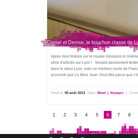
Daniel et Denise, le bouchon classe de L
Après mon histoire sur le musée miniature et cinéma
série d'articles sur Lyon ! Voulant absolument test
dans le vieux Lyon, avec un meilleur ouvrir de Franc
accroché que La Mère Jean. Peut être parce que c'était
Posté le:
05 août 2013
Dans:
Miam !
,
Voyages
|
Comm
1
2
3
4
5
6
7
8