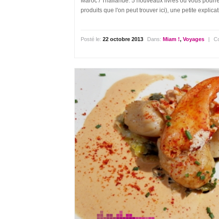
Maroc / Thaïlande. 5 nouveaux livres où vous pourre
produits que l'on peut trouver ici), une petite explica
Posté le:
22 octobre 2013
Dans:
Miam !
,
Voyages
|
C