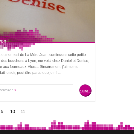
yon !
 et mon test de La Mère Jean, continuons cette petite
er des bouchons à Lyon, me voici chez Daniel et Denise,
e aux fourneaux. Alors... Sincèrement, j'ai moins
 le soir, peut être parce que je m' ...
entaire :
3
Suite...
9
10
11