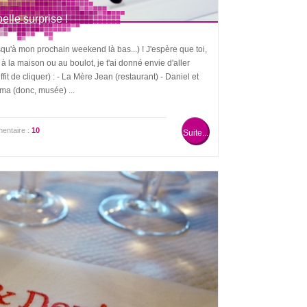
elle surprise !
usqu'à mon prochain weekend là bas...) ! J'espère que toi,
 à la maison ou au boulot, je t'ai donné envie d'aller
ffit de cliquer) : - La Mère Jean (restaurant) - Daniel et
éma (donc, musée) ...
entaire :
10
Suite...