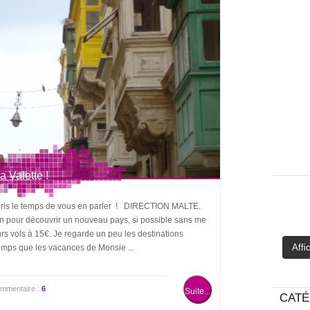
a Valette !
n pris le temps de vous en parler ! DIRECTION MALTE.
vion pour découvrir un nouveau pays, si possible sans me
urs vols à 15€. Je regarde un peu les destinations
Affi
 temps que les vacances de Monsie ...
mmentaire :
6
Suite...
CATÉ