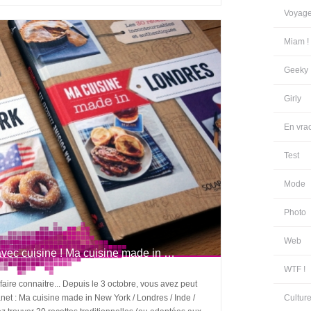
Voyag
Miam !
Geeky
Girly
En vra
Test
Mode
Photo
Web
vec cuisine ! Ma cuisine made in …
WTF !
faire connaitre... Depuis le 3 octobre, vous avez peut
net : Ma cuisine made in New York / Londres / Inde /
Cultur