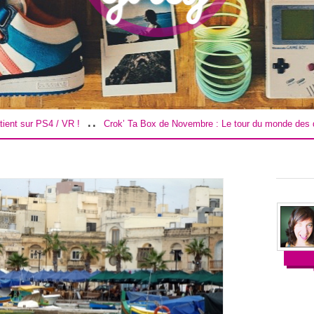
..
..
!
Crok’ Ta Box de Novembre : Le tour du monde des douceurs !
Ro