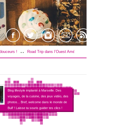
..
ad Trip dans l’Ouest Américain : Le budget !
[TEST] Farpoint sur PS4 / 
Blog lifestyle implanté à Marseille. Des
voyages, de la cuisine, des jeux vidéo, des
photos... Bref, welcome dans le monde de
Bull' ! Laisse ta souris guider tes clics !