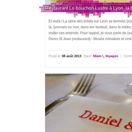
Restaurant Le bouchon Lustre à Lyon, la b
Et voilà ! La série des billets sur Lyon se termine (j
là, lyonnais ou non, dans ton fauteuil, dans le métro,
visiter ces endroits. Pour rappel, je vous parle de (su
Denis St Jean (restaurant) - Musée miniature et cin
Posté le:
08 août 2013
Dans:
Miam !
,
Voyages
|
Comm