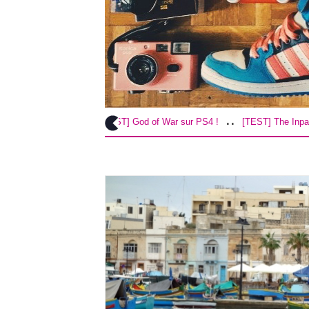
..
..
[TEST] God of War sur PS4 !
[TEST] The Inpatient sur PS4 / VR 