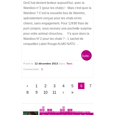
GroChat devient testeur aujourd'hui, avec la
Wanibox n°2 (pour les chats) ! Mais c'est quoi la
Wanibox ? C'est la nouvelle box de Wanimo,
spécialement conçue pour les chats et les
chiens, sans engagement. Pour 12€90 frais de
port compris, vous recevez une pochette surprise
pour votre animal chouchou. Y'a quoi dans la
Wanibox N°2 pour les chats ? - 1 sachet de
croquettes Label Rouge ALMO NATU ...
Suite...
Posté le:
12 décembre 2013
Dans:
Test
|
Commentaire :
1
‹
1
2
3
4
5
6
7
8
9
10
11
›
»