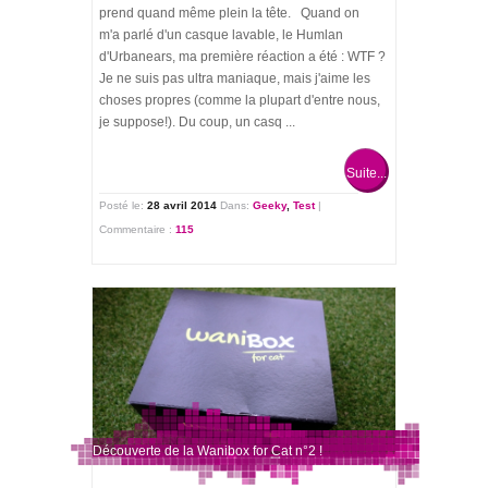
prend quand même plein la tête. Quand on
m'a parlé d'un casque lavable, le Humlan
d'Urbanears, ma première réaction a été : WTF ?
Je ne suis pas ultra maniaque, mais j'aime les
choses propres (comme la plupart d'entre nous,
je suppose!). Du coup, un casq ...
Suite...
Posté le:
28 avril 2014
Dans:
Geeky
,
Test
|
Commentaire :
115
Découverte de la Wanibox for Cat n°2 !