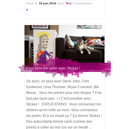
Posté le:
18 juin 2014
Dans:
Test
|
Commentaire :
4
Jésus dans ton salon avec Stickaz !
Ou alors, on peut avoir Steve Jobs, Clint
Eastwood, Uma Thurman, Bryan Cranston, Bill
Muray... Vous me prenez pour une dingue ? Il ne
faut pas (quoi que...) ! C'est possible avec
Stickaz ! EXPLICATIONS : Vous connaissez les
stickers qu'on colle au murs. Vous connaissez
les pixels. Et si on mixait ça ? Ça donne Stickaz !
Des autocollants format carré (comme des
pixels) à coller au mur (ou sur un meubl ...