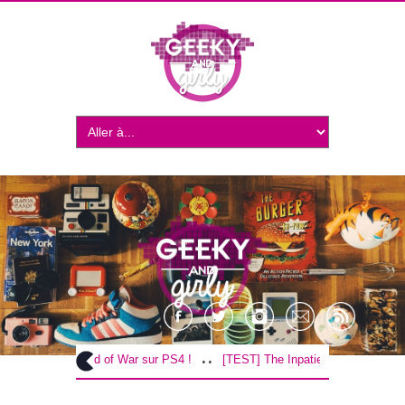
..
..
[TEST] God of War sur PS4 !
[TEST] The Inpatient sur PS4 / VR !