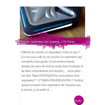
Test de l’aspirateur de l’espace : l’Air Force
Difficile de choisir un aspirateur, n'est-ce pas ?
Extreme Lithium de Rowenta
Encore plus difficile de trouver un aspirateur qui
convient à nos gouts, à nos envies niveau
design (en plus de tenir la route dans le temps et
de faire correctement son boulot)... Vous allez
me dire "Mais POURQUOI tu nous parles d'un
aspirateur?". ET BIEN POURQUOI PAS ? Surtout
quand on parle d'un aspirateur de l'espace qui,
je trouve, a un petit cô ...
Suite...