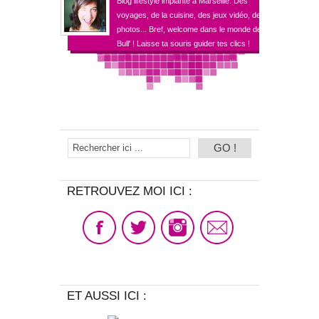
Blog lifestyle implanté à Marseille. Des
voyages, de la cuisine, des jeux vidéo, des
photos... Bref, welcome dans le monde de
Bull' ! Laisse ta souris guider tes clics !
RETROUVEZ MOI ICI :
ET AUSSI ICI :