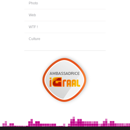
Photo
Web
WTF !
Culture