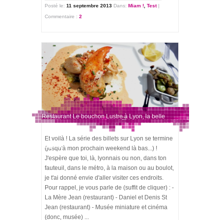
Posté le:
11 septembre 2013
Dans:
Miam !
,
Test
|
Commentaire :
2
Restaurant Le bouchon Lustre à Lyon, la belle
Et voilà ! La série des billets sur Lyon se termine
surprise !
(jusqu'à mon prochain weekend là bas...) !
J'espère que toi, là, lyonnais ou non, dans ton
fauteuil, dans le métro, à la maison ou au boulot,
je t'ai donné envie d'aller visiter ces endroits.
Pour rappel, je vous parle de (suffit de cliquer) : -
La Mère Jean (restaurant) - Daniel et Denis St
Jean (restaurant) - Musée miniature et cinéma
(donc, musée) ...