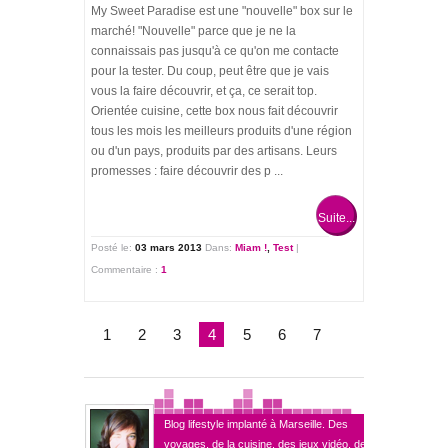
My Sweet Paradise est une "nouvelle" box sur le
marché! "Nouvelle" parce que je ne la
connaissais pas jusqu'à ce qu'on me contacte
pour la tester. Du coup, peut être que je vais
vous la faire découvrir, et ça, ce serait top.
Orientée cuisine, cette box nous fait découvrir
tous les mois les meilleurs produits d'une région
ou d'un pays, produits par des artisans. Leurs
promesses : faire découvrir des p ...
Suite...
Posté le:
03 mars 2013
Dans:
Miam !
,
Test
|
Commentaire :
1
1
2
3
4
5
6
7
Blog lifestyle implanté à Marseille. Des
voyages, de la cuisine, des jeux vidéo, des