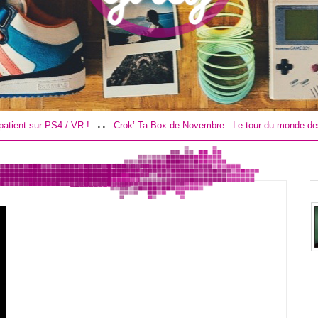
..
r PS4 / VR !
Crok’ Ta Box de Novembre : Le tour du monde des douceur