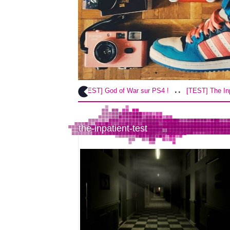
..
..
[TEST] God of War sur PS4 !
[TEST] The Inpatient su
the-inpatient-test