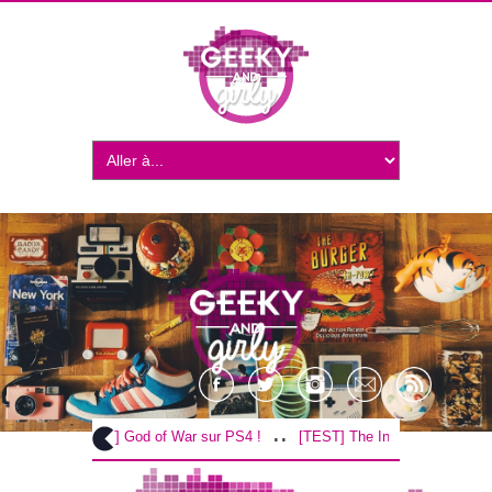
..
..
[TEST] God of War sur PS4 !
[TEST] The Inpatient sur PS4 / V