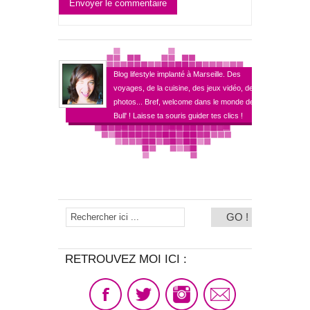
Envoyer le commentaire
Blog lifestyle implanté à Marseille. Des
voyages, de la cuisine, des jeux vidéo, des
photos... Bref, welcome dans le monde de
Bull' ! Laisse ta souris guider tes clics !
RETROUVEZ MOI ICI :