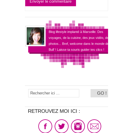
Envoyer le commentaire
Blog lifestyle implanté à Marseille. Des
voyages, de la cuisine, des jeux vidéo, des
photos... Bref, welcome dans le monde de
Bull' ! Laisse ta souris guider tes clics !
RETROUVEZ MOI ICI :