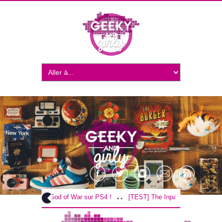
..
..
[TEST] God of War sur PS4 !
[TEST] The Inpatient sur PS4 / VR !