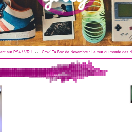
..
S4 / VR !
Crok’ Ta Box de Novembre : Le tour du monde des douceurs !