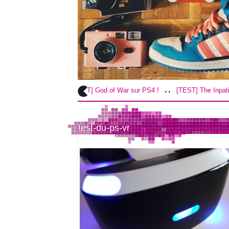
..
..
[TEST] God of War sur PS4 !
[TEST] The Inpatient sur P
test-du-ps-vr