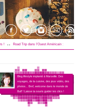
..
Road Trip dans l’Ouest Américain : Le budget !
[TEST] Farpoint sur PS4 
Blog lifestyle implanté à Marseille. Des
voyages, de la cuisine, des jeux vidéo, des
photos... Bref, welcome dans le monde de
Bull' ! Laisse ta souris guider tes clics !