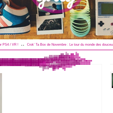
..
..
R !
Crok’ Ta Box de Novembre : Le tour du monde des douceurs !