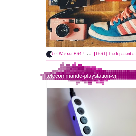
..
..
[TEST] God of War sur PS4 !
[TEST] The Inpatient sur PS4 / V
telecommande-playstation-vr