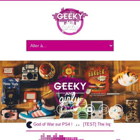
..
..
[TEST] God of War sur PS4 !
[TEST] The Inpatient sur PS4 / VR