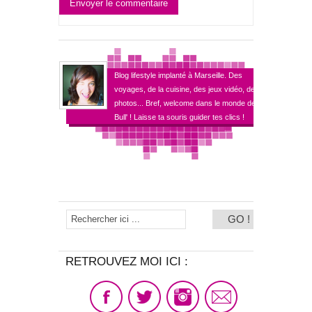
Envoyer le commentaire
Blog lifestyle implanté à Marseille. Des
voyages, de la cuisine, des jeux vidéo, des
photos... Bref, welcome dans le monde de
Bull' ! Laisse ta souris guider tes clics !
RETROUVEZ MOI ICI :