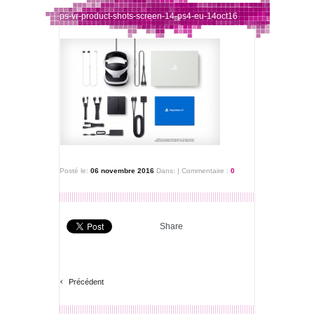
ps-vr-product-shots-screen-14-ps4-eu-14oct16
Posté le:
06 novembre 2016
Dans:
|
Commentaire :
0
Share
‹
Précédent