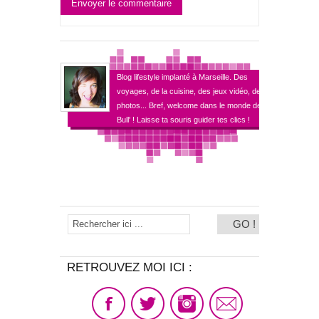
Envoyer le commentaire
Blog lifestyle implanté à Marseille. Des
voyages, de la cuisine, des jeux vidéo, des
photos... Bref, welcome dans le monde de
Bull' ! Laisse ta souris guider tes clics !
RETROUVEZ MOI ICI :