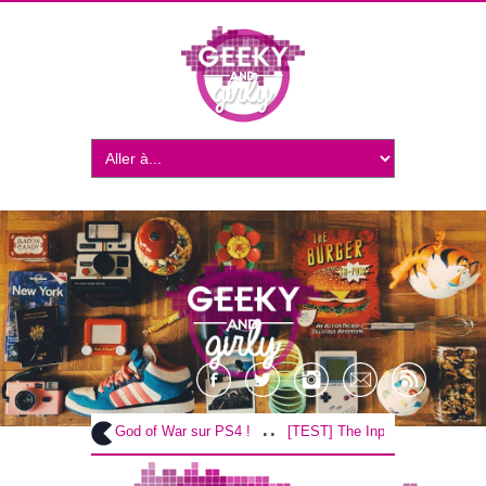
..
..
[TEST] God of War sur PS4 !
[TEST] The Inpatient sur PS4 / VR 