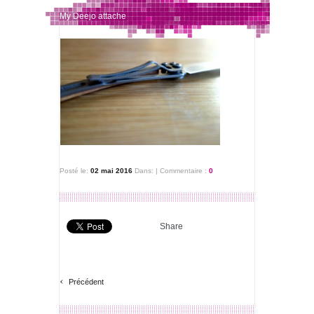
My Deejo attache
Posté le:
02 mai 2016
Dans:
|
Commentaire :
0
Share
‹
Précédent