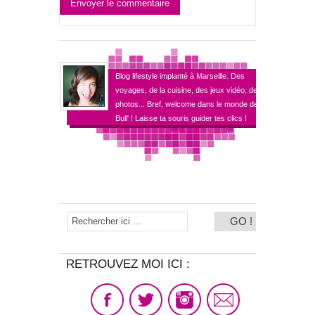
Envoyer le commentaire
Blog lifestyle implanté à Marseille. Des
voyages, de la cuisine, des jeux vidéo, des
photos... Bref, welcome dans le monde de
Bull' ! Laisse ta souris guider tes clics !
RETROUVEZ MOI ICI :