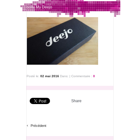
boite My Deejo
Posté le:
02 mai 2016
Dans:
|
Commentaire :
0
Share
‹
Précédent