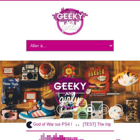
..
..
[TEST] God of War sur PS4 !
[TEST] The Inpatient sur PS4 / VR