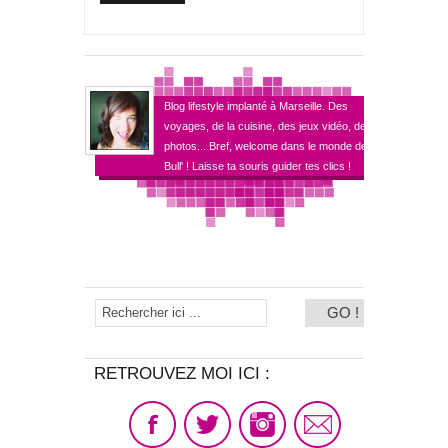
Blog lifestyle implanté à Marseille. Des
voyages, de la cuisine, des jeux vidéo, des
photos... Bref, welcome dans le monde de
Bull' ! Laisse ta souris guider tes clics !
RETROUVEZ MOI ICI :