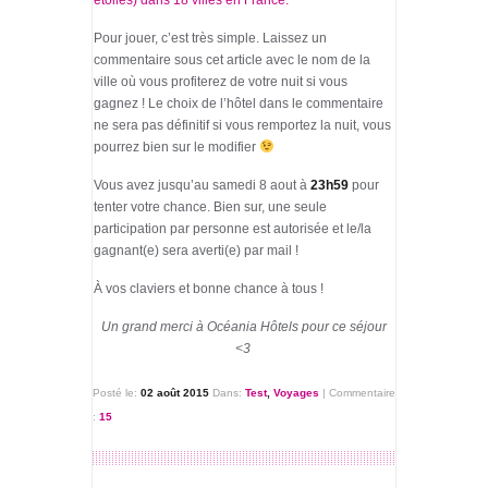
étoiles) dans 18 villes en France.
Pour jouer, c’est très simple. Laissez un
commentaire sous cet article avec le nom de la
ville où vous profiterez de votre nuit si vous
gagnez ! Le choix de l’hôtel dans le commentaire
ne sera pas définitif si vous remportez la nuit, vous
pourrez bien sur le modifier
Vous avez jusqu’au samedi 8 aout à
23h59
pour
tenter votre chance. Bien sur, une seule
participation par personne est autorisée et le/la
gagnant(e) sera averti(e) par mail !
À vos claviers et bonne chance à tous !
Un grand merci à Océania Hôtels pour ce séjour
<3
Posté le:
02 août 2015
Dans:
Test
,
Voyages
|
Commentaire
:
15