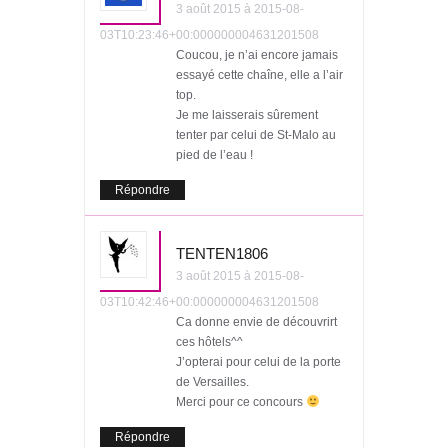
3 août 2015 à 2015-08-
03T10:23:46+00:000000004631201508
Coucou, je n’ai encore jamais
essayé cette chaîne, elle a l’air
top.
Je me laisserais sûrement
tenter par celui de St-Malo au
pied de l’eau !
Répondre
TENTEN1806
3 août 2015 à 2015-08-
03T10:42:46+00:000000004631201508
Ca donne envie de découvrirt
ces hôtels^^
J’opterai pour celui de la porte
de Versailles.
Merci pour ce concours
Répondre