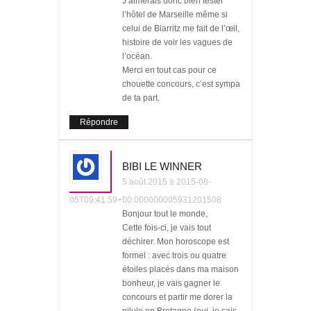
J’aimerais donc bien tester
l’hôtel de Marseille même si
celui de Biarritz me fait de l’œil,
histoire de voir les vagues de
l’océan.
Merci en tout cas pour ce
chouette concours, c’est sympa
de ta part.
Répondre
BIBI LE WINNER
5 août 2015 à 2015-08-
05T09:41:59+00:000000005931201508
Bonjour tout le monde,
Cette fois-ci, je vais tout
déchirer. Mon horoscope est
formel : avec trois ou quatre
étoiles placés dans ma maison
bonheur, je vais gagner le
concours et partir me dorer la