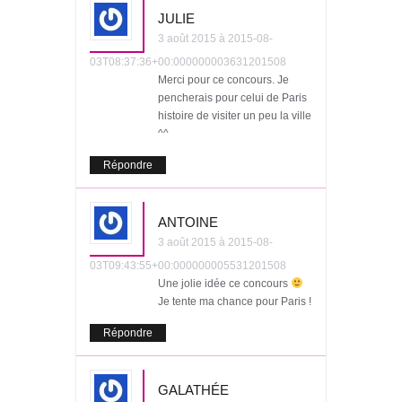
JULIE
3 août 2015 à 2015-08-
03T08:37:36+00:000000003631201508
Merci pour ce concours. Je
pencherais pour celui de Paris
histoire de visiter un peu la ville
^^
Répondre
ANTOINE
3 août 2015 à 2015-08-
03T09:43:55+00:000000005531201508
Une jolie idée ce concours
Je tente ma chance pour Paris !
Répondre
GALATHÉE