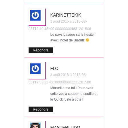
KARINETTEKIK
3 août 2015 à 2015-08-
03T12:40:48+00:000000004831201508
Le pays basque sans hésiter
avec l’hotel de Biarritz
Répondre
FLO
3 août 2015 à 2015-08-
03T19:53:22+00:000000002231201508
Marseille ma foi ! Pour avoir
cette vue à couper le souffle et
le Quick juste à côté !
Répondre
MASTERLUDO