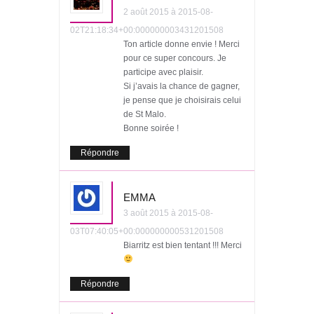
2 août 2015 à 2015-08-
02T21:18:34+00:000000003431201508
Ton article donne envie ! Merci
pour ce super concours. Je
participe avec plaisir.
Si j’avais la chance de gagner,
je pense que je choisirais celui
de St Malo.
Bonne soirée !
Répondre
EMMA
3 août 2015 à 2015-08-
03T07:40:05+00:000000000531201508
Biarritz est bien tentant !!! Merci
Répondre