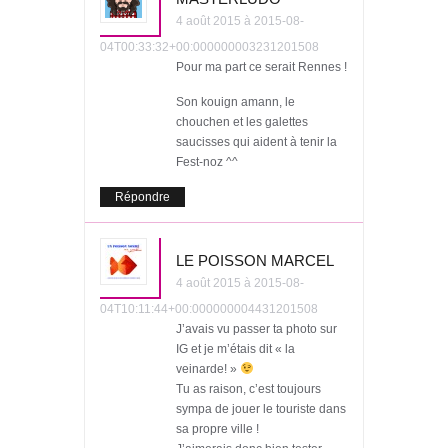
4 août 2015 à 2015-08-
04T00:33:32+00:000000003231201508
Pour ma part ce serait Rennes !
Son kouign amann, le
chouchen et les galettes
saucisses qui aident à tenir la
Fest-noz ^^
Répondre
LE POISSON MARCEL
4 août 2015 à 2015-08-
04T10:11:44+00:000000004431201508
J’avais vu passer ta photo sur
IG et je m’étais dit « la
veinarde! »
Tu as raison, c’est toujours
sympa de jouer le touriste dans
sa propre ville !