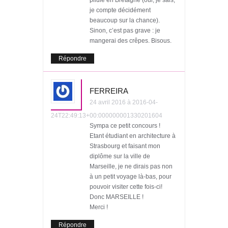
pilule en Bretagne (oui, je sais,
je compte décidément
beaucoup sur la chance).
Sinon, c’est pas grave : je
mangerai des crêpes. Bisous.
Répondre
FERREIRA
24 avril 2016 à 2016-04-
24T22:49:13+00:000000001330201604
Sympa ce petit concours !
Etant étudiant en architecture à
Strasbourg et faisant mon
diplôme sur la ville de
Marseille, je ne dirais pas non
à un petit voyage là-bas, pour
pouvoir visiter cette fois-ci!
Donc MARSEILLE !
Merci !
Répondre