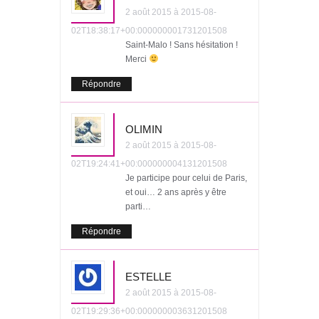
2 août 2015 à 2015-08-
02T18:38:17+00:000000001731201508
Saint-Malo ! Sans hésitation !
Merci
Répondre
OLIMIN
2 août 2015 à 2015-08-
02T19:24:41+00:000000004131201508
Je participe pour celui de Paris,
et oui… 2 ans après y être
parti…
Répondre
ESTELLE
2 août 2015 à 2015-08-
02T19:29:36+00:000000003631201508