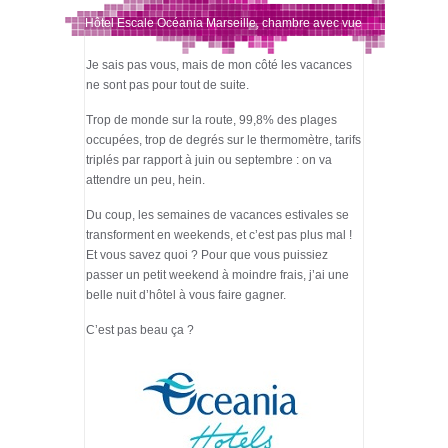
Hôtel Escale Océania Marseille, chambre avec vue
Je sais pas vous, mais de mon côté les vacances
sur la mer.
ne sont pas pour tout de suite.
Trop de monde sur la route, 99,8% des plages
occupées, trop de degrés sur le thermomètre, tarifs
triplés par rapport à juin ou septembre : on va
attendre un peu, hein.
Du coup, les semaines de vacances estivales se
transforment en weekends, et c’est pas plus mal !
Et vous savez quoi ? Pour que vous puissiez
passer un petit weekend à moindre frais, j’ai une
belle nuit d’hôtel à vous faire gagner.
C’est pas beau ça ?