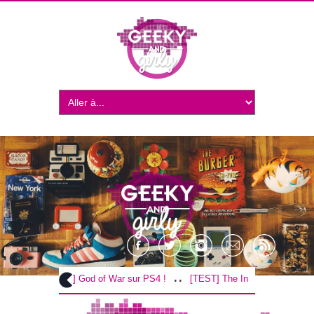
..
..
[TEST] God of War sur PS4 !
[TEST] The Inpatient sur PS4 / V