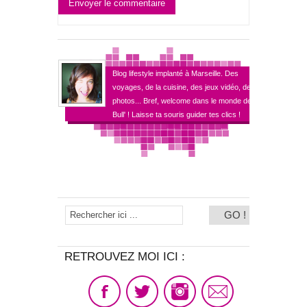
Envoyer le commentaire
Blog lifestyle implanté à Marseille. Des
voyages, de la cuisine, des jeux vidéo, des
photos... Bref, welcome dans le monde de
Bull' ! Laisse ta souris guider tes clics !
RETROUVEZ MOI ICI :