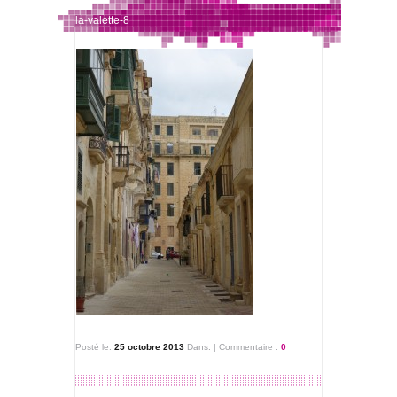
la-valette-8
Posté le:
25 octobre 2013
Dans:
|
Commentaire :
0