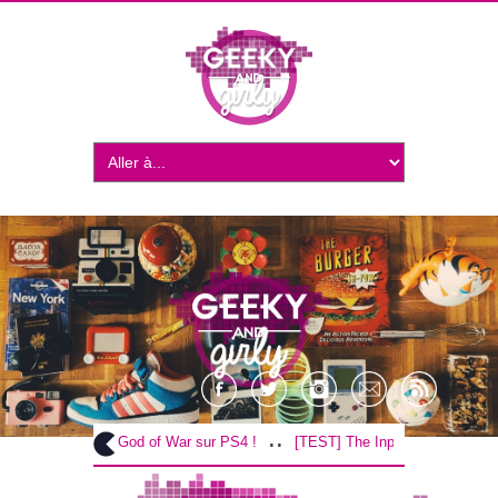
..
..
[TEST] God of War sur PS4 !
[TEST] The Inpatient sur PS4 / VR 