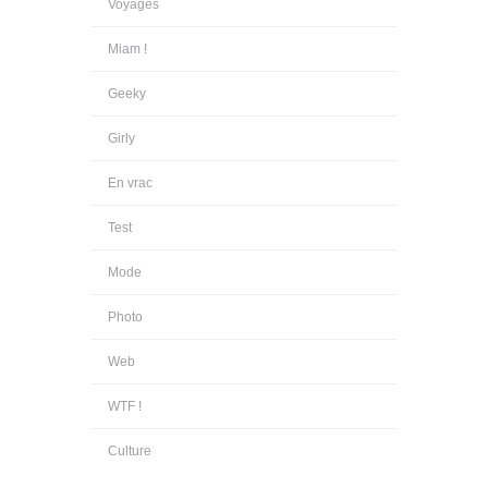
Voyages
Miam !
Geeky
Girly
En vrac
Test
Mode
Photo
Web
WTF !
Culture