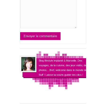
Envoyer le commentaire
Blog lifestyle implanté à Marseille. Des
voyages, de la cuisine, des jeux vidéo, des
photos... Bref, welcome dans le monde de
Bull' ! Laisse ta souris guider tes clics !