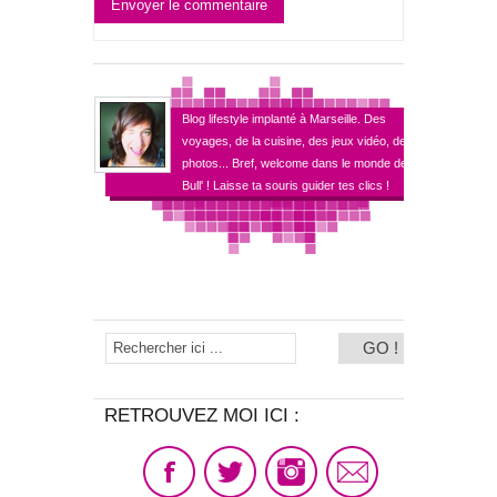
Envoyer le commentaire
Blog lifestyle implanté à Marseille. Des
voyages, de la cuisine, des jeux vidéo, des
photos... Bref, welcome dans le monde de
Bull' ! Laisse ta souris guider tes clics !
RETROUVEZ MOI ICI :