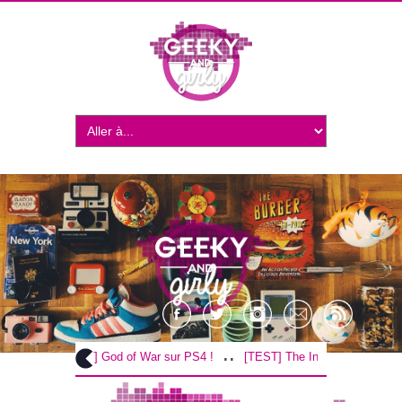
..
..
[TEST] God of War sur PS4 !
[TEST] The Inpatient sur PS4 / V