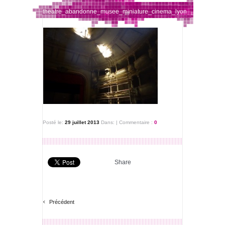
theatre_abandonne_musee_miniature_cinema_lyon
Posté le:
29 juillet 2013
Dans:
|
Commentaire :
0
Share
‹
Précédent