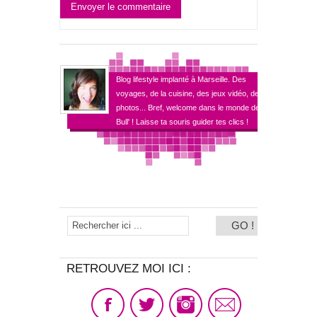
Envoyer le commentaire
Blog lifestyle implanté à Marseille. Des
voyages, de la cuisine, des jeux vidéo, des
photos... Bref, welcome dans le monde de
Bull' ! Laisse ta souris guider tes clics !
RETROUVEZ MOI ICI :