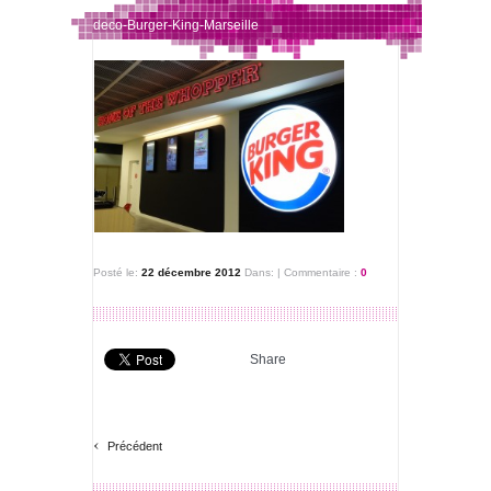
deco-Burger-King-Marseille
Posté le:
22 décembre 2012
Dans:
|
Commentaire :
0
Share
‹
Précédent