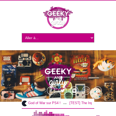
..
..
[TEST] God of War sur PS4 !
[TEST] The Inpatient sur PS4 / VR