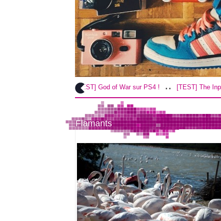
..
..
[TEST] God of War sur PS4 !
[TEST] The Inpatient sur
Flamants