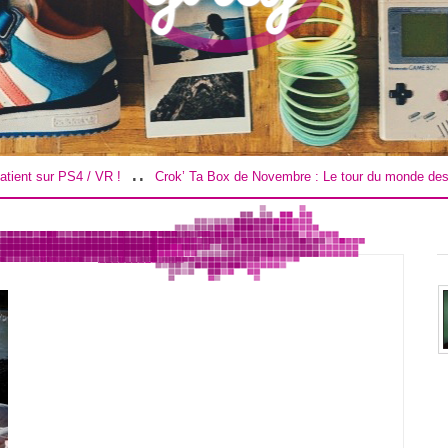
..
 PS4 / VR !
Crok’ Ta Box de Novembre : Le tour du monde des douceurs