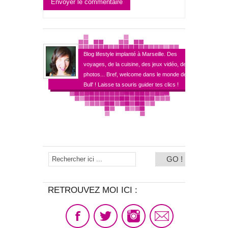
Envoyer le commentaire
Blog lifestyle implanté à Marseille. Des
voyages, de la cuisine, des jeux vidéo, des
photos... Bref, welcome dans le monde de
Bull' ! Laisse ta souris guider tes clics !
RETROUVEZ MOI ICI :