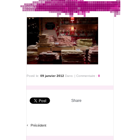
noel3
Posté le:
09 janvier 2012
Dans:
|
Commentaire :
0
Share
‹
Précédent