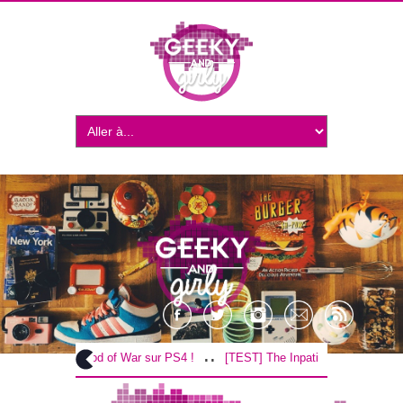
..
..
[TEST] God of War sur PS4 !
[TEST] The Inpatient sur PS4 / VR !