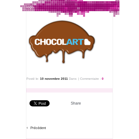
logo
Posté le:
10 novembre 2011
Dans:
|
Commentaire :
0
Share
‹
Précédent