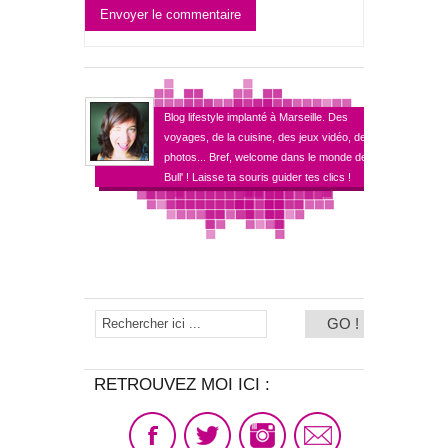
Envoyer le commentaire
Blog lifestyle implanté à Marseille. Des
voyages, de la cuisine, des jeux vidéo, des
photos... Bref, welcome dans le monde de
Bull' ! Laisse ta souris guider tes clics !
RETROUVEZ MOI ICI :