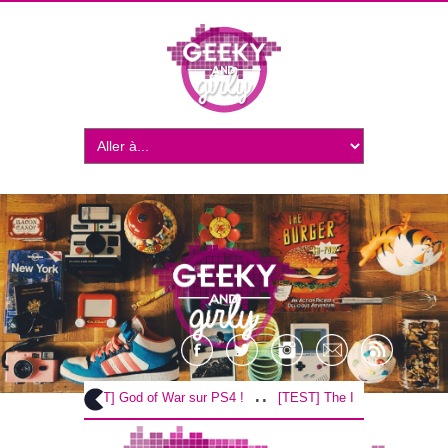
..
..
[TEST] God of War sur PS4 !
[TEST] The Inpatient sur PS4 / 