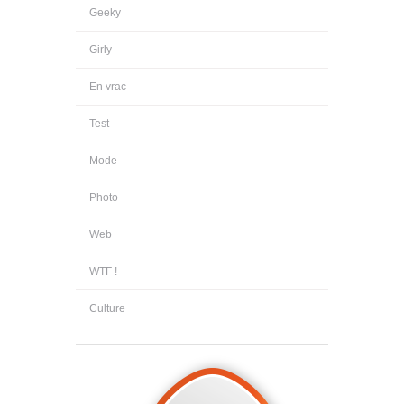
Geeky
Girly
En vrac
Test
Mode
Photo
Web
WTF !
Culture