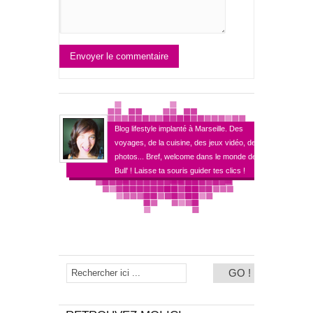
Envoyer le commentaire
Blog lifestyle implanté à Marseille. Des
voyages, de la cuisine, des jeux vidéo, des
photos... Bref, welcome dans le monde de
Bull' ! Laisse ta souris guider tes clics !