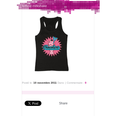
femme-milkshake
Posté le:
10 novembre 2011
Dans:
|
Commentaire :
0
Share