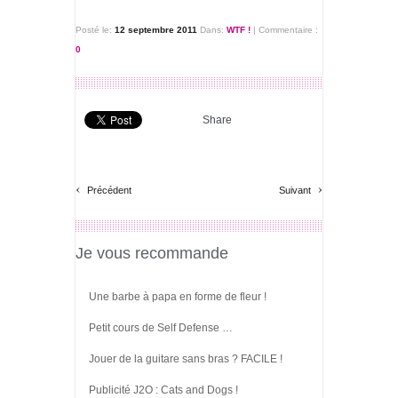
Posté le:
12 septembre 2011
Dans:
WTF !
|
Commentaire :
0
Share
‹
›
Précédent
Suivant
Je vous recommande
Une barbe à papa en forme de fleur !
Petit cours de Self Defense …
Jouer de la guitare sans bras ? FACILE !
Publicité J2O : Cats and Dogs !