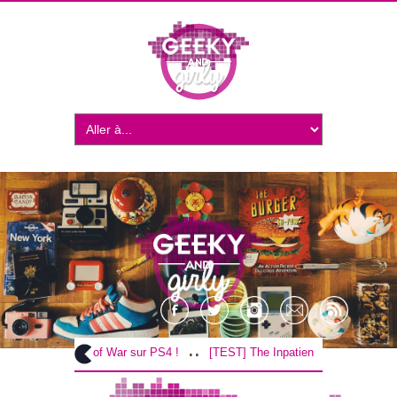
..
..
[TEST] God of War sur PS4 !
[TEST] The Inpatient sur PS4 / VR !