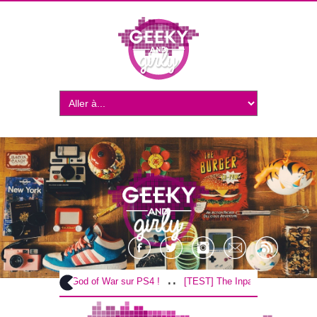
..
..
[TEST] God of War sur PS4 !
[TEST] The Inpatient sur PS4 / VR 