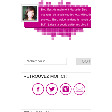
Blog lifestyle implanté à Marseille. Des
voyages, de la cuisine, des jeux vidéo, des
photos... Bref, welcome dans le monde de
Bull' ! Laisse ta souris guider tes clics !
RETROUVEZ MOI ICI :