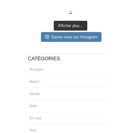
Afficher plus...
Suivez-nous sur Instagram
CATÉGORIES
Voyages
Miam !
Geeky
Girly
En vrac
Test